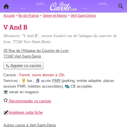
Accueil
>
Île-de-France
>
Seine-et-Marne
>
Vert-Saint-Denis
V And B
Découvrez "V And B", caviste localisé
rue de l'attaque du courrier de
lyon
, 77240 Vert-Saint-Denis.
20 Rue de l'Attaque du Courrier de Lyon
77240 Vert-Saint-Denis
📞 Appeler ce caviste
Caviste
-
Fermé, ouvre demain à 15h
Services :
bar
,
accès
PMR
(parking, entrée adaptée, places
assises PMR, toilettes accessibles)
,
CB acceptée
,
retrait en magasin
Recommander ce caviste
Améliorer cette fiche
Autres caves à Vert-Saint-Denis