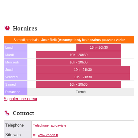
Horaires
Samedi prochain :
Jour férié (Assomption), les horaires peuvent varier
Lundi
15h - 20h30
Mardi
10h - 20h30
Mercredi
10h - 20h30
Jeudi
10h - 21h30
Vendredi
10h - 21h30
Samedi
10h - 20h30
Dimanche
Fermé
Signaler une erreur
Contact
Téléphone
Téléphoner au caviste
Site web
www.vandb.fr