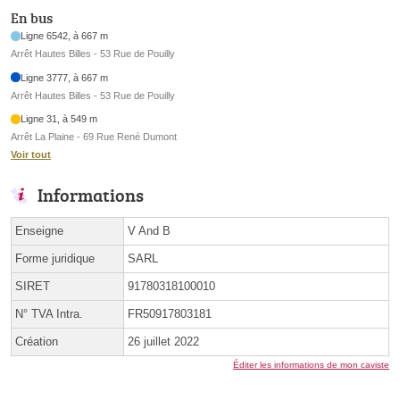
En bus
Ligne 6542, à 667 m
Arrêt Hautes Billes - 53 Rue de Pouilly
Ligne 3777, à 667 m
Arrêt Hautes Billes - 53 Rue de Pouilly
Ligne 31, à 549 m
Arrêt La Plaine - 69 Rue René Dumont
Voir tout
Informations
Enseigne
V And B
Forme juridique
SARL
SIRET
91780318100010
N° TVA Intra.
FR50917803181
Création
26 juillet 2022
Éditer les informations de mon caviste