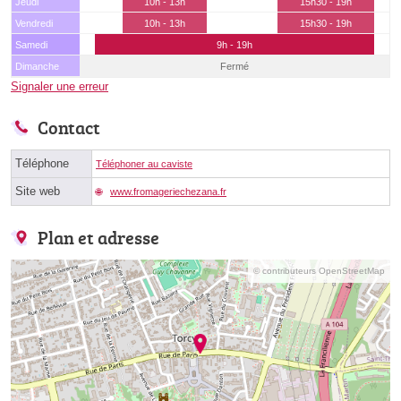
Jeudi
10h - 13h
15h30 - 19h
Vendredi
10h - 13h
15h30 - 19h
Samedi
9h - 19h
Dimanche
Fermé
Signaler une erreur
Contact
Téléphone
Téléphoner au caviste
Site web
www.fromageriechezana.fr
Plan et adresse
© contributeurs OpenStreetMap