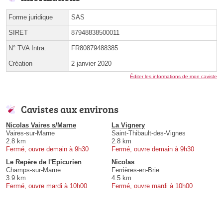
Forme juridique
SAS
SIRET
87948838500011
N° TVA Intra.
FR80879488385
Création
2 janvier 2020
Éditer les informations de mon caviste
Cavistes aux environs
Nicolas Vaires s/Marne
La Vignery
Vaires-sur-Marne
Saint-Thibault-des-Vignes
2.8 km
2.8 km
Fermé, ouvre demain à 9h30
Fermé, ouvre demain à 9h30
Le Repère de l'Epicurien
Nicolas
Champs-sur-Marne
Ferrières-en-Brie
3.9 km
4.5 km
Fermé, ouvre mardi à 10h00
Fermé, ouvre mardi à 10h00