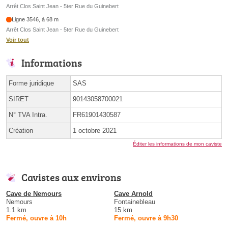
Arrêt Clos Saint Jean - 5ter Rue du Guinebert
Ligne 3546, à 68 m
Arrêt Clos Saint Jean - 5ter Rue du Guinebert
Voir tout
Informations
Forme juridique
SAS
SIRET
90143058700021
N° TVA Intra.
FR61901430587
Création
1 octobre 2021
Éditer les informations de mon caviste
Cavistes aux environs
Cave de Nemours
Cave Arnold
Nemours
Fontainebleau
1.1 km
15 km
Fermé, ouvre à 10h
Fermé, ouvre à 9h30