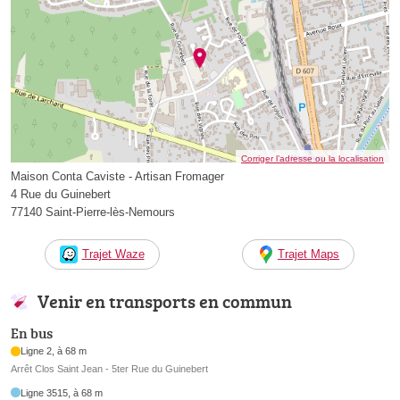
Corriger l’adresse ou la localisation
Maison Conta Caviste - Artisan Fromager
4 Rue du Guinebert
77140 Saint-Pierre-lès-Nemours
Trajet Waze
Trajet Maps
Venir en transports en commun
En bus
Ligne 2, à 68 m
Arrêt Clos Saint Jean - 5ter Rue du Guinebert
Ligne 3515, à 68 m