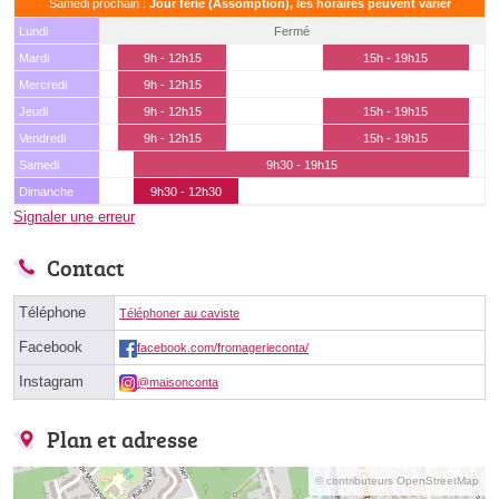
Samedi prochain :
Jour férié (Assomption), les horaires peuvent varier
Lundi
Fermé
Mardi
9h - 12h15
15h - 19h15
Mercredi
9h - 12h15
Jeudi
9h - 12h15
15h - 19h15
Vendredi
9h - 12h15
15h - 19h15
Samedi
9h30 - 19h15
Dimanche
9h30 - 12h30
Signaler une erreur
Contact
Téléphone
Téléphoner au caviste
Facebook
facebook.com/fromagerieconta/
Instagram
@maisonconta
Plan et adresse
© contributeurs OpenStreetMap