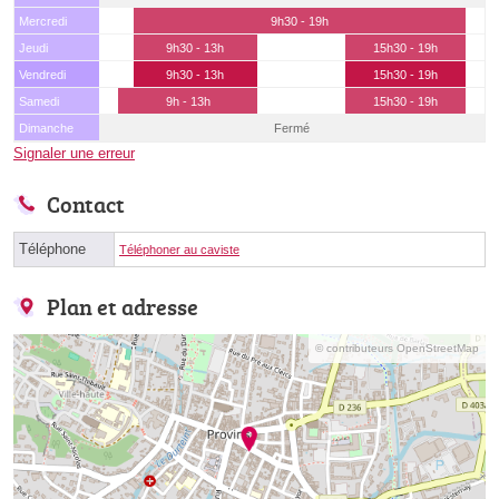
Mercredi
9h30 - 19h
Jeudi
9h30 - 13h
15h30 - 19h
Vendredi
9h30 - 13h
15h30 - 19h
Samedi
9h - 13h
15h30 - 19h
Dimanche
Fermé
Signaler une erreur
Contact
Téléphone
Téléphoner au caviste
Plan et adresse
© contributeurs OpenStreetMap