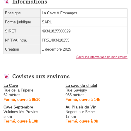
Informations
Enseigne
La Cave A Fromages
Forme juridique
SARL
SIRET
49341825500029
N° TVA Intra.
FR51493418255
Création
1 décembre 2025
Éditer les informations de mon caviste
Cavistes aux environs
La Cave
La cave du chatel
Rue de la Friperie
Rue Savigny
62 mètres
935 mètres
Fermé, ouvre à 9h30
Fermé, ouvre à 14h
Cave Septembre
Au Plaisir du Vin
Vulaines-lès-Provins
Nogent-sur-Seine
5 km
17 km
Fermé, ouvre à 10h
Fermé, ouvre à 9h