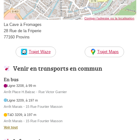
Corriger l’adresse ou la localisation
La Cave à Fromages
28 Rue de la Friperie
77160 Provins
Trajet Waze
Trajet Maps
Venir en transports en commun
En bus
Ligne 3208, à 99 m
Arrêt Place H.Balzac - Rue Victor Garnier
Ligne 3209, à 197 m
Arrêt Marais - 15 Rue Fourtier Masson
TàD 3209, à 197 m
Arrêt Marais - 15 Rue Fourtier Masson
Voir tout