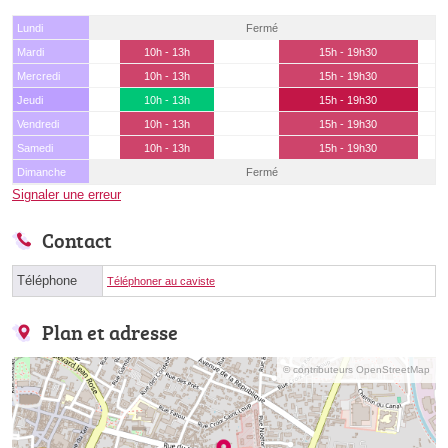
Lundi
Fermé
Mardi
10h - 13h
15h - 19h30
Mercredi
10h - 13h
15h - 19h30
Jeudi
10h - 13h
15h - 19h30
Vendredi
10h - 13h
15h - 19h30
Samedi
10h - 13h
15h - 19h30
Dimanche
Fermé
Signaler une erreur
Contact
Téléphone
Téléphoner au caviste
Plan et adresse
© contributeurs OpenStreetMap