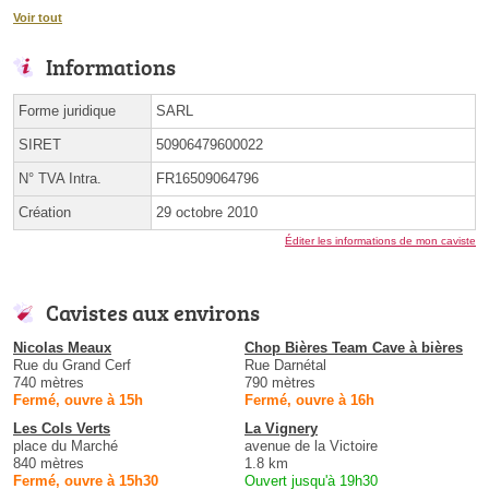
Voir tout
Informations
Forme juridique
SARL
SIRET
50906479600022
N° TVA Intra.
FR16509064796
Création
29 octobre 2010
Éditer les informations de mon caviste
Cavistes aux environs
Nicolas Meaux
Chop Bières Team Cave à bières
Rue du Grand Cerf
Rue Darnétal
740 mètres
790 mètres
Fermé, ouvre à 15h
Fermé, ouvre à 16h
Les Cols Verts
La Vignery
place du Marché
avenue de la Victoire
840 mètres
1.8 km
Fermé, ouvre à 15h30
Ouvert jusqu'à 19h30