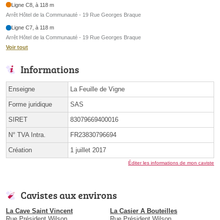
Ligne C8, à 118 m
Arrêt Hôtel de la Communauté - 19 Rue Georges Braque
Ligne C7, à 118 m
Arrêt Hôtel de la Communauté - 19 Rue Georges Braque
Voir tout
Informations
Enseigne
La Feuille de Vigne
Forme juridique
SAS
SIRET
83079669400016
N° TVA Intra.
FR23830796694
Création
1 juillet 2017
Éditer les informations de mon caviste
Cavistes aux environs
La Cave Saint Vincent
La Casier A Bouteilles
Rue Président Wilson
Rue Président Wilson