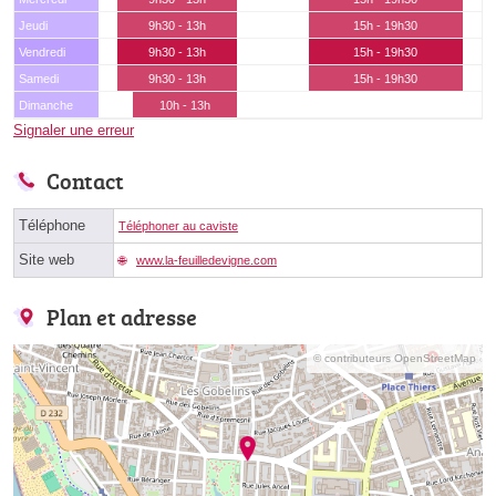
Jeudi
9h30 - 13h
15h - 19h30
Vendredi
9h30 - 13h
15h - 19h30
Samedi
9h30 - 13h
15h - 19h30
Dimanche
10h - 13h
Signaler une erreur
Contact
Téléphone
Téléphoner au caviste
Site web
www.la-feuilledevigne.com
Plan et adresse
© contributeurs OpenStreetMap