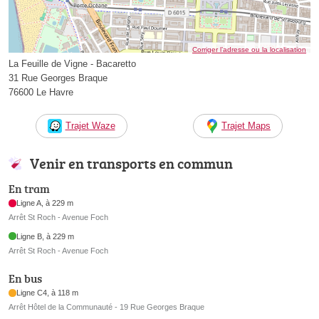
Corriger l’adresse ou la localisation
La Feuille de Vigne - Bacaretto
31 Rue Georges Braque
76600 Le Havre
Trajet Waze
Trajet Maps
Venir en transports en commun
En tram
Ligne A, à 229 m
Arrêt St Roch - Avenue Foch
Ligne B, à 229 m
Arrêt St Roch - Avenue Foch
En bus
Ligne C4, à 118 m
Arrêt Hôtel de la Communauté - 19 Rue Georges Braque