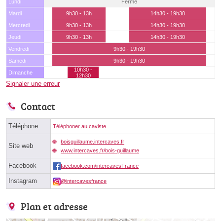
Lundi
Fermé
Mardi
9h30 - 13h
14h30 - 19h30
Mercredi
9h30 - 13h
14h30 - 19h30
Jeudi
9h30 - 13h
14h30 - 19h30
Vendredi
9h30 - 19h30
Samedi
9h30 - 19h30
10h30 -
Dimanche
12h30
Signaler une erreur
Contact
Téléphone
Téléphoner au caviste
boisguillaume.intercaves.fr
Site web
www.intercaves.fr/bois-guillaume
Facebook
facebook.com/intercavesFrance
Instagram
@intercavesfrance
Plan et adresse