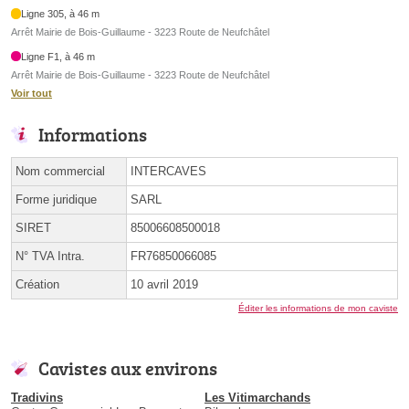
Ligne 305, à 46 m
Arrêt Mairie de Bois-Guillaume - 3223 Route de Neufchâtel
Ligne F1, à 46 m
Arrêt Mairie de Bois-Guillaume - 3223 Route de Neufchâtel
Voir tout
Informations
Nom commercial
INTERCAVES
Forme juridique
SARL
SIRET
85006608500018
N° TVA Intra.
FR76850066085
Création
10 avril 2019
Éditer les informations de mon caviste
Cavistes aux environs
Tradivins
Les Vitimarchands