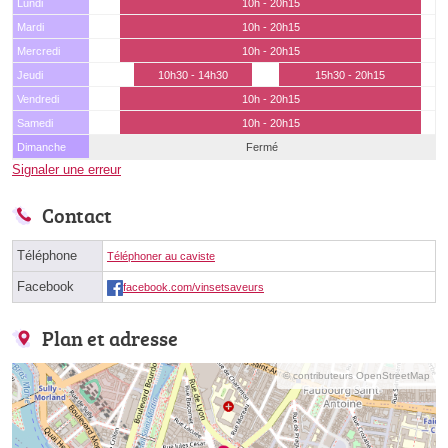
Lundi
10h - 20h15
Mardi
10h - 20h15
Mercredi
10h - 20h15
Jeudi
10h30 - 14h30
15h30 - 20h15
Vendredi
10h - 20h15
Samedi
10h - 20h15
Dimanche
Fermé
Signaler une erreur
Contact
Téléphone
Téléphoner au caviste
Facebook
facebook.com/vinsetsaveurs
Plan et adresse
© contributeurs OpenStreetMap