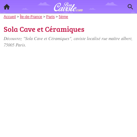
Accueil
>
Île-de-France
>
Paris
>
5ème
Sola Cave et Céramiques
Découvrez "Sola Cave et Céramiques", caviste localisé
rue maître albert
,
75005 Paris.