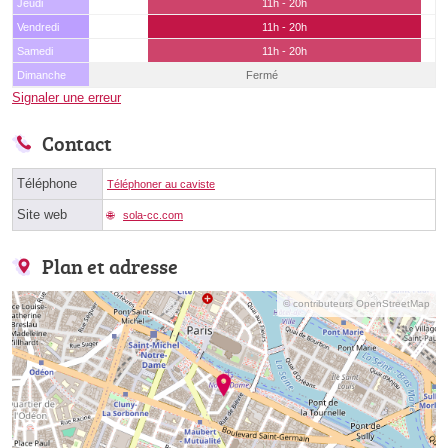
Jeudi
11h - 20h
Vendredi
11h - 20h
Samedi
11h - 20h
Dimanche
Fermé
Signaler une erreur
Contact
Téléphone
Téléphoner au caviste
Site web
sola-cc.com
Plan et adresse
© contributeurs OpenStreetMap