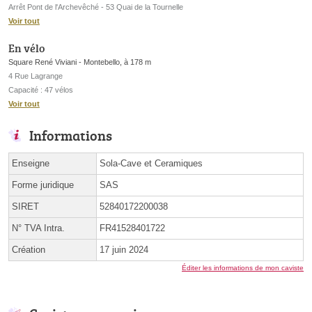
Arrêt Pont de l'Archevêché - 53 Quai de la Tournelle
Voir tout
En vélo
Square René Viviani - Montebello, à 178 m
4 Rue Lagrange
Capacité : 47 vélos
Voir tout
Informations
Enseigne
Sola-Cave et Ceramiques
Forme juridique
SAS
SIRET
52840172200038
N° TVA Intra.
FR41528401722
Création
17 juin 2024
Éditer les informations de mon caviste