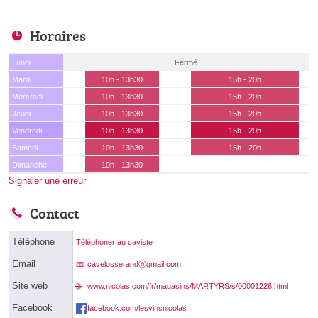
Horaires
Lundi
Fermé
Mardi
10h - 13h30
15h - 20h
Mercredi
10h - 13h30
15h - 20h
Jeudi
10h - 13h30
15h - 20h
Vendredi
10h - 13h30
15h - 20h
Samedi
10h - 13h30
15h - 20h
Dimanche
10h - 13h30
Signaler une erreur
Contact
Téléphone
Téléphoner au caviste
Email
cavelosserandⓐgmail.com
Site web
www.nicolas.com/fr/magasins/MARTYRS/s/00001226.html
Facebook
facebook.com/lesvinsnicolas