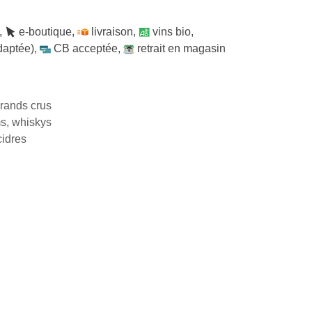
,
e-boutique
,
livraison
,
vins bio
,
daptée)
,
CB acceptée
,
retrait en magasin
rands crus
ms, whiskys
cidres