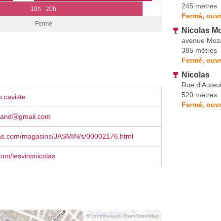
245 mètres
10h - 20h
Fermé, ouv
Fermé
Nicolas Mo
avenue Moz
385 mètres
Fermé, ouvr
Nicolas
Rue d'Auteui
520 mètres
 caviste
Fermé, ouvr
randⓐgmail.com
as.com/magasins/JASMIN/s/00002176.html
om/lesvinsnicolas
© contributeurs OpenStreetMap