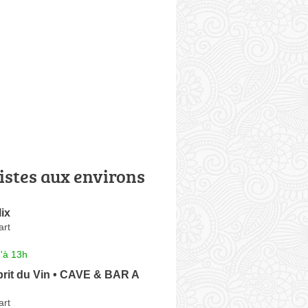
istes aux environs
ix
art
'à 13h
rit du Vin • CAVE & BAR A
art