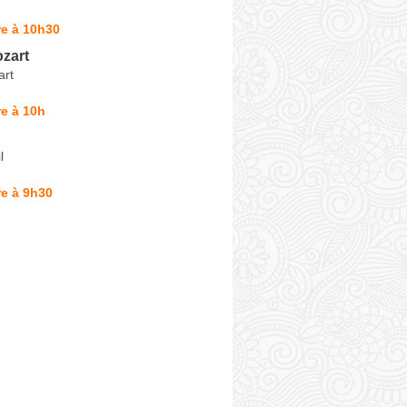
re à 10h30
zart
art
e à 10h
l
e à 9h30