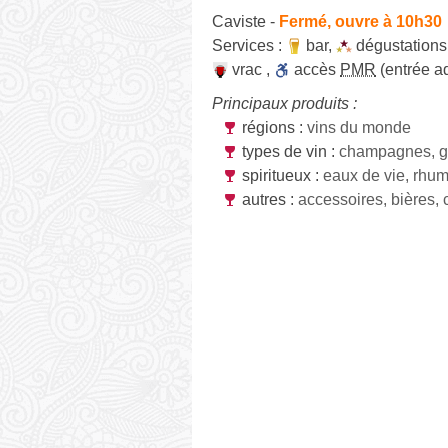
Caviste
-
Fermé, ouvre à 10h30
Services :
bar
,
dégustations
vrac
,
accès
PMR
(entrée a
Principaux produits :
régions :
vins du monde
types de vin :
champagnes, g
spiritueux :
eaux de vie, rhu
autres :
accessoires, bières, 