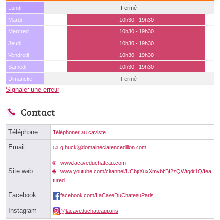
Lundi
Fermé
Mardi
10h30 - 19h30
Mercredi
10h30 - 19h30
Jeudi
10h30 - 19h30
Vendredi
10h30 - 19h30
Samedi
10h30 - 19h30
Dimanche
Fermé
Signaler une erreur
Contact
Téléphone
Téléphoner au caviste
Email
g.huckⓐdomaineclarencedillon.com
www.lacaveduchateau.com
Site web
www.youtube.com/channel/UCbpXuxXmvbbBf2zQWtgdr1Q/fea
tured
Facebook
facebook.com/LaCaveDuChateauParis
Instagram
@lacaveduchateauparis