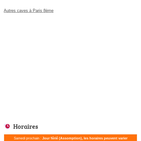
Autres caves à Paris 8ème
Horaires
Samedi prochain :
Jour férié (Assomption), les horaires peuvent varier