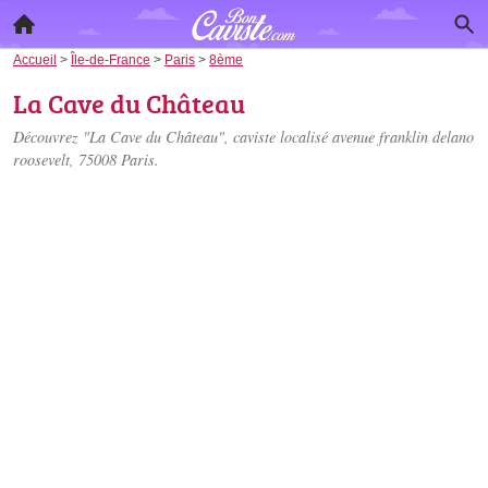
Accueil
>
Île-de-France
>
Paris
>
8ème
La Cave du Château
Découvrez "La Cave du Château", caviste localisé
avenue franklin delano
roosevelt
, 75008 Paris.