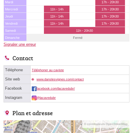
Mardi
17h - 20h30
Mercredi
11h - 14h
17h - 20h30
Jeudi
11h - 14h
17h - 20h30
Vendredi
11h - 14h
17h - 20h30
Samedi
11h - 20h30
Dimanche
Fermé
Signaler une erreur
Contact
Téléphone
Téléphoner au caviste
Site web
www.danslesvignes.com/contact
Facebook
facebook.com/lacavedubr/
Instagram
@lacavedubr
Plan et adresse
© contributeurs OpenStreetMap