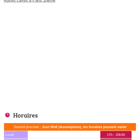
Autres caves à Paris 10ème
Horaires
Samedi prochain :
Jour férié (Assomption), les horaires peuvent varier
Lundi
17h - 20h30