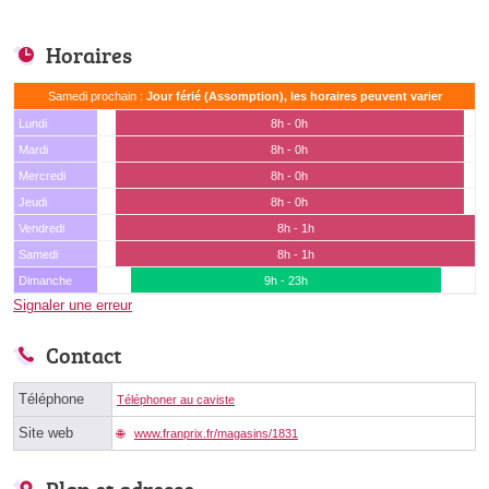
Horaires
Samedi prochain :
Jour férié (Assomption), les horaires peuvent varier
Lundi
8h - 0h
Mardi
8h - 0h
Mercredi
8h - 0h
Jeudi
8h - 0h
Vendredi
8h - 1h
Samedi
8h - 1h
Dimanche
9h - 23h
Signaler une erreur
Contact
Téléphone
Téléphoner au caviste
Site web
www.franprix.fr/magasins/1831