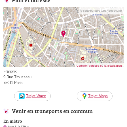
Plan et adresse
© contributeurs OpenStreetMap
Corriger l’adresse ou la localisation
Franprix
9 Rue Trousseau
75011 Paris
Trajet Waze
Trajet Maps
Venir en transports en commun
En métro
Ligne 8, à 179 m