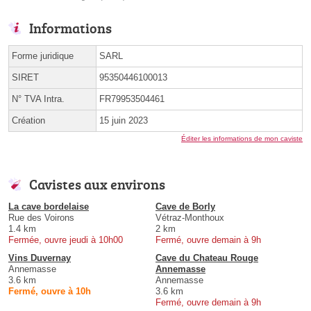
Informations
Forme juridique
SARL
SIRET
95350446100013
N° TVA Intra.
FR79953504461
Création
15 juin 2023
Éditer les informations de mon caviste
Cavistes aux environs
La cave bordelaise
Cave de Borly
Rue des Voirons
Vétraz-Monthoux
1.4 km
2 km
Fermée, ouvre jeudi à 10h00
Fermé, ouvre demain à 9h
Vins Duvernay
Cave du Chateau Rouge
Annemasse
Annemasse
3.6 km
Annemasse
Fermé, ouvre à 10h
3.6 km
Fermé, ouvre demain à 9h