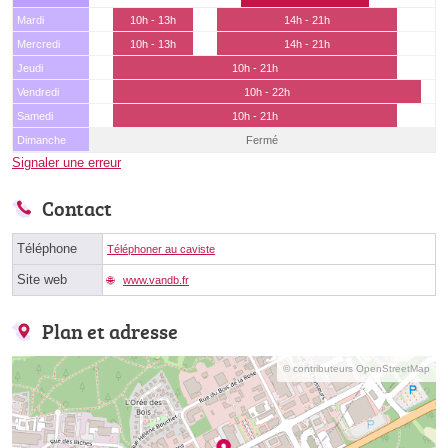
Mardi
10h - 13h
14h - 21h
Mercredi
10h - 13h
14h - 21h
Jeudi
10h - 21h
Vendredi
10h - 22h
Samedi
10h - 21h
Dimanche
Fermé
Signaler une erreur
Contact
Téléphone
Téléphoner au caviste
Site web
www.vandb.fr
Plan et adresse
© contributeurs OpenStreetMap