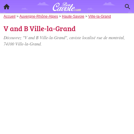
Accueil
>
Auvergne-Rhône-Alpes
>
Haute-Savoie
>
Ville-la-Grand
V and B Ville-la-Grand
Découvrez "V and B Ville-la-Grand", caviste localisé
rue de montréal
,
74100 Ville-la-Grand.