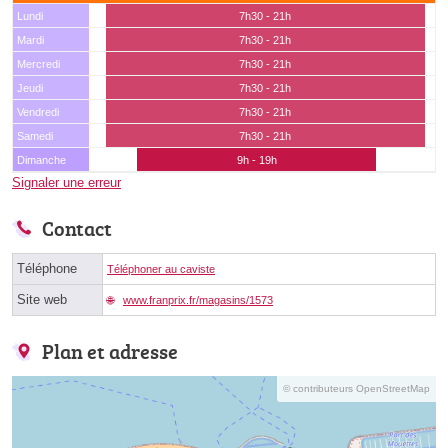
Lundi
7h30 - 21h
Mardi
7h30 - 21h
Mercredi
7h30 - 21h
Jeudi
7h30 - 21h
Vendredi
7h30 - 21h
Samedi
7h30 - 21h
Dimanche
9h - 19h
Signaler une erreur
Contact
Téléphone
Téléphoner au caviste
Site web
www.franprix.fr/magasins/1573
Plan et adresse
© contributeurs OpenStreetMap