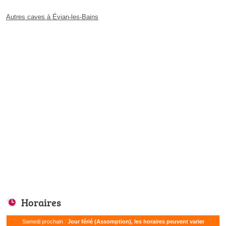
Autres caves à Évian-les-Bains
Horaires
Samedi prochain :
Jour férié (Assomption), les horaires peuvent varier