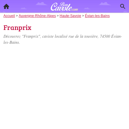
Accueil
>
Auvergne-Rhône-Alpes
>
Haute-Savoie
>
Évian-les-Bains
Franprix
Découvrez "Franprix", caviste localisé
rue de la touvière
, 74500 Évian-
les-Bains.