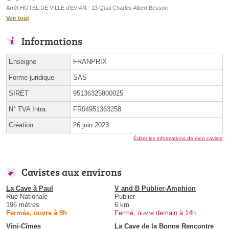
Arrêt HOTEL DE VILLE d'EVIAN - 13 Quai Charles Albert Besson
Voir tout
Informations
Enseigne
FRANPRIX
Forme juridique
SAS
SIRET
95136325800025
N° TVA Intra.
FR04951363258
Création
26 juin 2023
Éditer les informations de mon caviste
Cavistes aux environs
La Cave à Paul
V and B Publier-Amphion
Rue Nationale
Publier
196 mètres
6 km
Fermée, ouvre à 9h
Fermé, ouvre demain à 14h
Vini-Cîmes
La Cave de la Bonne Rencontre