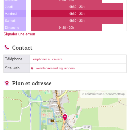
Jeudi
9h30 - 23h
Vendredi
9h30 - 23h
Samedi
9h30 - 23h
Dimanche
9h30 - 20h
Signaler une erreur
Contact
Téléphone
Téléphoner au caviste
Site web
www.lecaveaudufiguier.com
Plan et adresse
© contributeurs OpenStreetMap