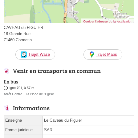
Corriger l’adresse ou la localisation
CAVEAU du FIGUIER
18 Grande Rue
71460 Cormatin
Trajet Waze
Trajet Maps
Venir en transports en commun
En bus
Ligne 701, à 57 m
Arrêt Centre - 13 Place de l’Eglise
Informations
Enseigne
Le Caveau du Figuier
Forme juridique
SARL