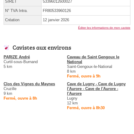
SIRET
53396012600027
N° TVA Intra.
FR80533960126
Création
12 janvier 2026
Éditer les informations de mon caviste
Cavistes aux environs
PARIZE André
Caveau de Saint Gengoux le
Curtil-sous-Burnand
National
5 km
Saint-Gengoux-le-National
8 km
Fermé, ouvre à 9h
Clos des Vignes du Maynes
Cave de Lugny - Cave de Lugny
Cruzille
l'Aurore - Cave de l'Aurore -
9 km
l'Aurore
Fermé, ouvre à 8h
Lugny
12 km
Fermé, ouvre à 8h30