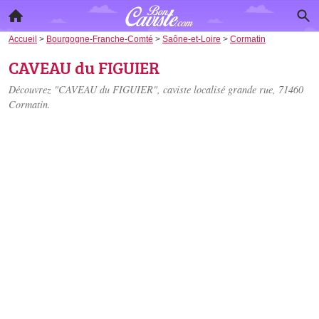
Accueil
>
Bourgogne-Franche-Comté
>
Saône-et-Loire
>
Cormatin
CAVEAU du FIGUIER
Découvrez "CAVEAU du FIGUIER", caviste localisé
grande rue
, 71460
Cormatin.