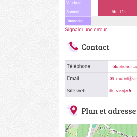
Vendredi
Samedi
9h - 12h
Dimanche
Signaler une erreur
Contact
Téléphone
Téléphoner au
Email
murielⓐvin
Site web
vinsjw.fr
Plan et adresse