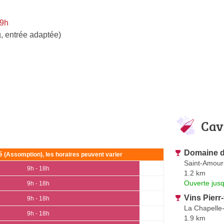
 9h
, entrée adaptée)
Cav
Domaine d
ié (Assomption), les horaires peuvent varier
Saint-Amour
9h - 18h
1.2 km
Ouverte jus
9h - 18h
Vins Pierr
9h - 18h
La Chapelle
9h - 18h
1.9 km