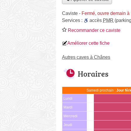
Caviste
-
Fermé, ouvre demain à
Services :
accès
PMR
(parking
Recommander ce caviste
Améliorer cette fiche
Autres caves à Chânes
Horaires
Samedi prochain :
Jour fér
Lundi
Mardi
Mercredi
Jeudi