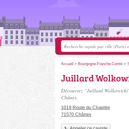
Accueil
>
Bourgogne-Franche-Comté
>
S
Juillard Wolkow
Découvrez "Juillard Wolkowicki"
Chânes.
1019 Route du Chapitre
71570 Chânes
📞 Appeler ce caviste