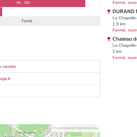
Fermé, ouvr
9h - 18h
DURAND N
La Chapelle
Fermé
1.9 km
Fermé, ouvr
Chateau de
La Chapelle
2 km
Fermé, ouvr
 caviste
sjw.fr
© contributeurs OpenStreetMap