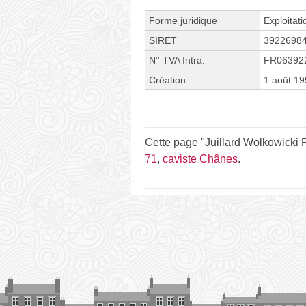
Forme juridique
Exploitati
SIRET
3922698
N° TVA Intra.
FR06392
Création
1 août 1
Cette page "Juillard Wolkowicki Ro
71
,
caviste Chânes
.