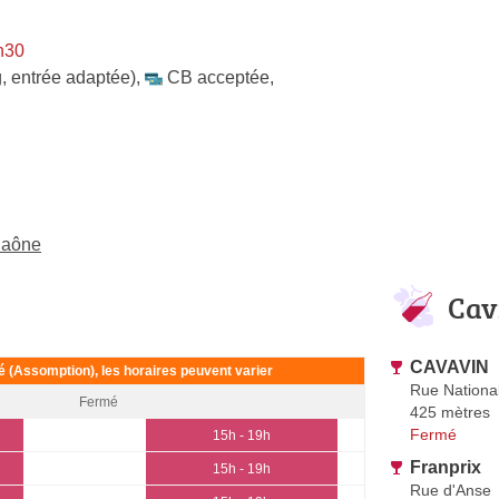
h30
, entrée adaptée)
,
CB acceptée
,
-Saône
Cav
CAVAVIN
ié (Assomption), les horaires peuvent varier
Rue Nationa
Fermé
425 mètres
Fermé
15h - 19h
Franprix
15h - 19h
Rue d'Anse