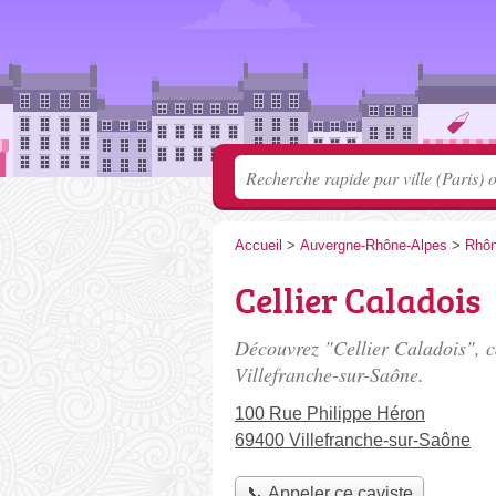
Accueil
>
Auvergne-Rhône-Alpes
>
Rhô
Cellier Caladois
Découvrez "Cellier Caladois", c
Villefranche-sur-Saône.
100 Rue Philippe Héron
69400 Villefranche-sur-Saône
📞 Appeler ce caviste