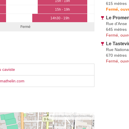
15h - 19h
615 mètres
Fermé, ouvr
15h - 19h
Le Promen
14h30 - 19h
Rue d'Anse
Fermé
645 mètres
Fermé, ouvr
Le Tastevi
Rue Nationa
670 mètres
Fermé, ouvr
 caviste
mathelin.com
© contributeurs OpenStreetMap