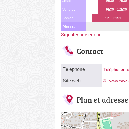
Jeudi
9h30 - 12h30
Vendredi
9h30 - 12h30
Samedi
9h - 12h30
Dimanche
Signaler une erreur
Contact
Téléphone
Téléphoner au
Site web
www.cave-
Plan et adresse