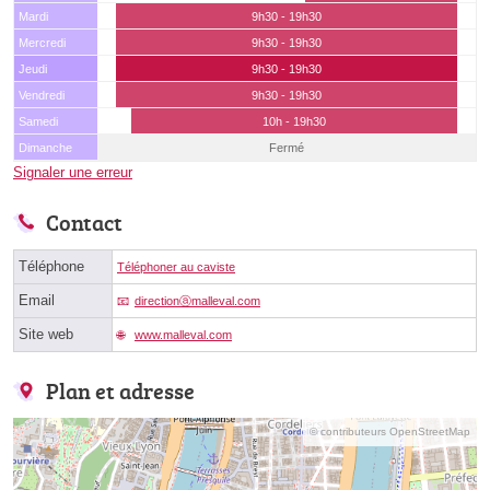
Mardi
9h30 - 19h30
Mercredi
9h30 - 19h30
Jeudi
9h30 - 19h30
Vendredi
9h30 - 19h30
Samedi
10h - 19h30
Dimanche
Fermé
Signaler une erreur
Contact
Téléphone
Téléphoner au caviste
Email
directionⓐmalleval.com
Site web
www.malleval.com
Plan et adresse
© contributeurs OpenStreetMap