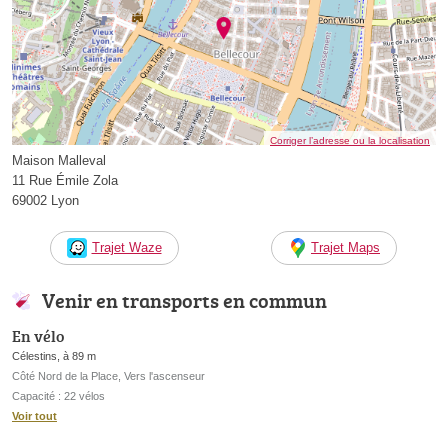
Corriger l’adresse ou la localisation
Maison Malleval
11 Rue Émile Zola
69002 Lyon
Trajet Waze
Trajet Maps
Venir en transports en commun
En vélo
Célestins, à 89 m
Côté Nord de la Place, Vers l'ascenseur
Capacité : 22 vélos
Voir tout