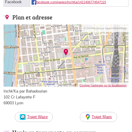
Facebook
facebook.com/pages/InchKa/1421406774547115
Plan et adresse
© contributeurs OpenStreetMap
Corriger l’adresse ou la localisation
Inchk'Ka par Bahadourian
102 Cr Lafayette F
69003 Lyon
Trajet Waze
Trajet Maps