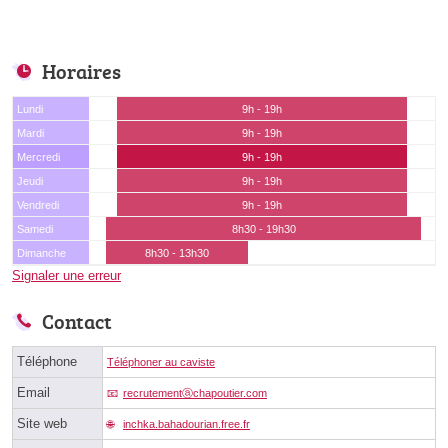
Horaires
Lundi
9h - 19h
Mardi
9h - 19h
Mercredi
9h - 19h
Jeudi
9h - 19h
Vendredi
9h - 19h
Samedi
8h30 - 19h30
Dimanche
8h30 - 13h30
Signaler une erreur
Contact
Téléphone
Téléphoner au caviste
Email
recrutementⓐchapoutier.com
Site web
inchka.bahadourian.free.fr