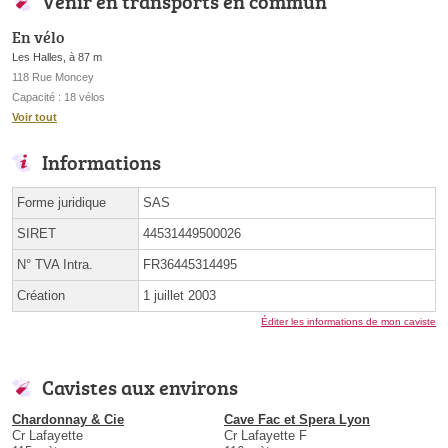
Venir en transports en commun
En vélo
Les Halles, à 87 m
118 Rue Moncey
Capacité : 18 vélos
Voir tout
Informations
Forme juridique
SAS
SIRET
44531449500026
N° TVA Intra.
FR36445314495
Création
1 juillet 2003
Éditer les informations de mon caviste
Cavistes aux environs
Chardonnay & Cie
Cave Fac et Spera Lyon
Cr Lafayette
Cr Lafayette F