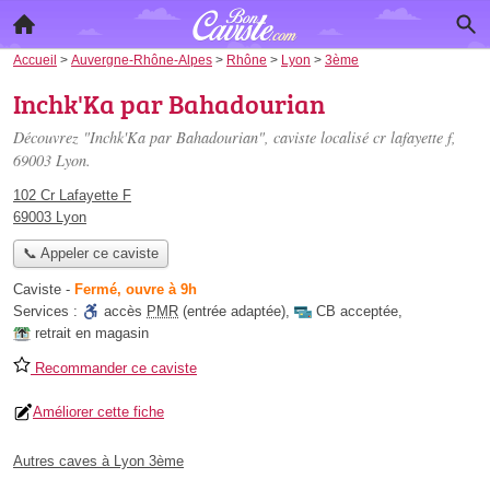
Accueil
>
Auvergne-Rhône-Alpes
>
Rhône
>
Lyon
>
3ème
Inchk'Ka par Bahadourian
Découvrez "Inchk'Ka par Bahadourian", caviste localisé
cr lafayette f
,
69003 Lyon.
102 Cr Lafayette F
69003 Lyon
📞 Appeler ce caviste
Caviste
-
Fermé, ouvre à 9h
Services :
accès
PMR
(entrée adaptée)
,
CB acceptée
,
retrait en magasin
Recommander ce caviste
Améliorer cette fiche
Autres caves à Lyon 3ème