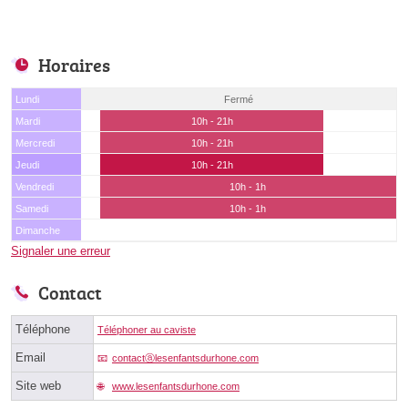
Horaires
Lundi
Fermé
Mardi
10h - 21h
Mercredi
10h - 21h
Jeudi
10h - 21h
Vendredi
10h - 1h
Samedi
10h - 1h
Dimanche
Signaler une erreur
Contact
Téléphone
Téléphoner au caviste
Email
contactⓐlesenfantsdurhone.com
Site web
www.lesenfantsdurhone.com