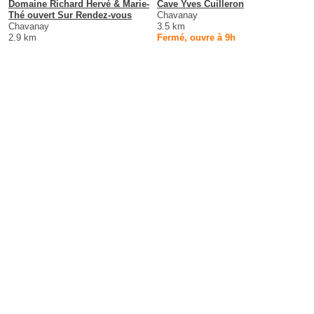
Domaine Richard Hervé & Marie-
Cave Yves Cuilleron
Thé ouvert Sur Rendez-vous
Chavanay
Chavanay
3.5 km
2.9 km
Fermé, ouvre à 9h