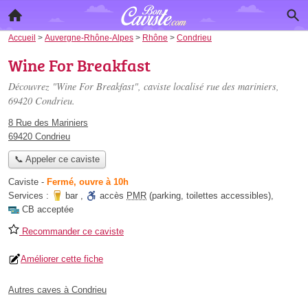
Accueil
>
Auvergne-Rhône-Alpes
>
Rhône
>
Condrieu
Wine For Breakfast
Découvrez "Wine For Breakfast", caviste localisé
rue des mariniers
,
69420 Condrieu.
8 Rue des Mariniers
69420 Condrieu
📞 Appeler ce caviste
Caviste
-
Fermé, ouvre à 10h
Services :
bar
,
accès
PMR
(parking, toilettes accessibles)
,
CB acceptée
Recommander ce caviste
Améliorer cette fiche
Autres caves à Condrieu