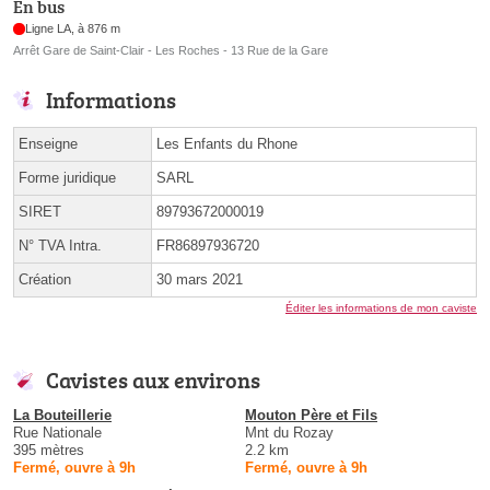
En bus
Ligne LA, à 876 m
Arrêt Gare de Saint-Clair - Les Roches - 13 Rue de la Gare
Informations
Enseigne
Les Enfants du Rhone
Forme juridique
SARL
SIRET
89793672000019
N° TVA Intra.
FR86897936720
Création
30 mars 2021
Éditer les informations de mon caviste
Cavistes aux environs
La Bouteillerie
Mouton Père et Fils
Rue Nationale
Mnt du Rozay
395 mètres
2.2 km
Fermé, ouvre à 9h
Fermé, ouvre à 9h