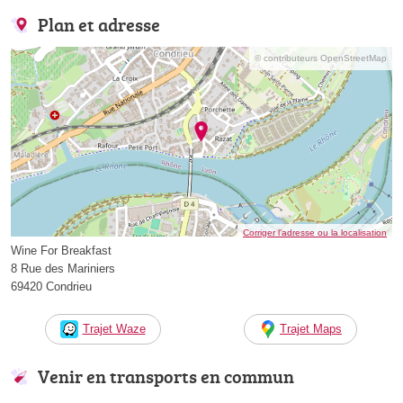
Plan et adresse
© contributeurs OpenStreetMap
Corriger l’adresse ou la localisation
Wine For Breakfast
8 Rue des Mariniers
69420 Condrieu
Trajet Waze
Trajet Maps
Venir en transports en commun