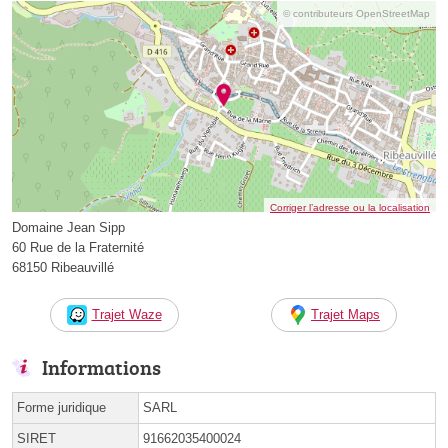
© contributeurs OpenStreetMap
Corriger l’adresse ou la localisation
Domaine Jean Sipp
60 Rue de la Fraternité
68150 Ribeauvillé
Trajet Waze
Trajet Maps
Informations
Forme juridique
SARL
SIRET
91662035400024