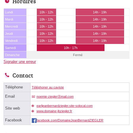
Horaires
Lundi
10h - 12h
14h - 19h
Mardi
10h - 12h
14h - 19h
Mercredi
10h - 12h
14h - 19h
Jeudi
10h - 12h
14h - 19h
Vendredi
10h - 12h
14h - 19h
Samedi
10h - 17h
Dimanche
Fermé
Signaler une erreur
Contact
Téléphone
Téléphoner au caviste
Email
noemie-zieglerⓐmail.com
earljeanbernardziegler.site-solocal.com
Site web
www.domaine-jbziegler.fr
Facebook
facebook.com/DomaineJeanBernardZIEGLER