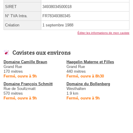
SIRET
34938034500018
N° TVA Intra.
FR78349380345
Création
1 septembre 1988
Éditer les informations de mon caviste
Cavistes aux environs
Domaine Camille Braun
Haegelin Materne et Filles
Grand Rue
Grand Rue
170 mètres
440 mètres
Fermé, ouvre à 9h
Fermé, ouvre à 8h30
Domaine François Schmitt
Domaine du Bollenberg
Rue de Soultzmatt
Westhalten
570 mètres
1.9 km
Fermé, ouvre à 9h
Fermé, ouvre à 9h