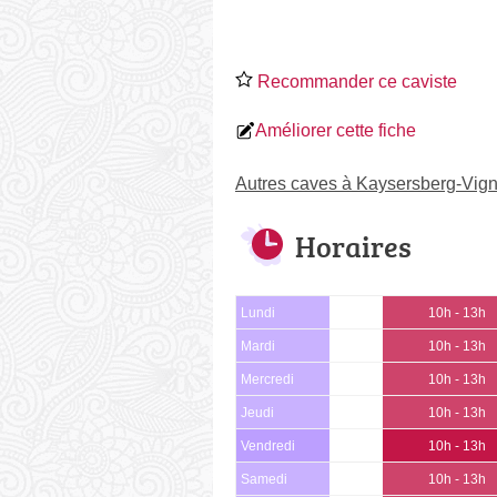
Recommander ce caviste
Améliorer cette fiche
Autres caves à Kaysersberg-Vig
Horaires
Lundi
10h - 13h
Mardi
10h - 13h
Mercredi
10h - 13h
Jeudi
10h - 13h
Vendredi
10h - 13h
Samedi
10h - 13h