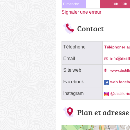
Dimanche
10h - 13h
Signaler une erreur
Contact
Téléphone
Téléphoner au
Email
infoⓐdisti
Site web
www.distil
Facebook
web.facebo
Instagram
@distilleri
Plan et adresse