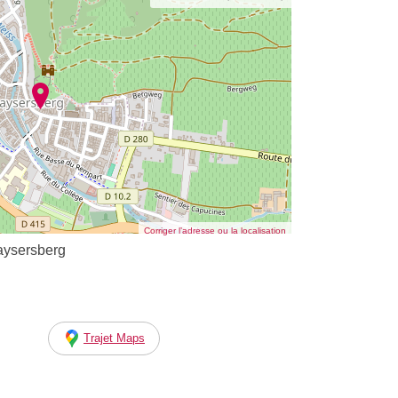
Corriger l’adresse ou la localisation
Kaysersberg
Trajet Maps