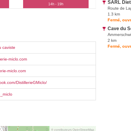
SARL Dietr
14h - 19h
Route de La
1.3 km
Fermé, ouvr
Cave du 
Ammerschwi
2 km
Fermé, ouvr
 caviste
llerie-miclo.com
lerie-miclo.com
ok.com/DistillerieGMiclo/
e_miclo
© contributeurs OpenStreetMap