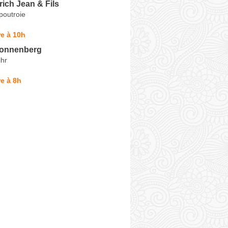
ich Jean & Fils
poutroie
e à 10h
Sonnenberg
hr
e à 8h