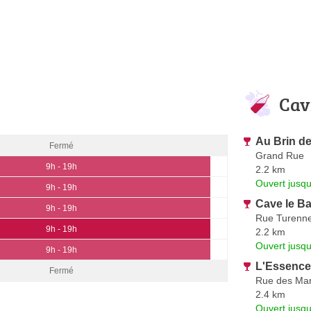
Cav
Au Brin de
Fermé
Grand Rue
9h - 19h
2.2 km
Ouvert jusq
9h - 19h
Cave le B
9h - 19h
Rue Turenn
9h - 19h
2.2 km
Ouvert jusq
9h - 19h
L'Essence
Fermé
Rue des Ma
2.4 km
Ouvert jusq