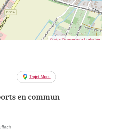
Corriger l’adresse ou la localisation
Trajet Maps
ports en commun
uffach