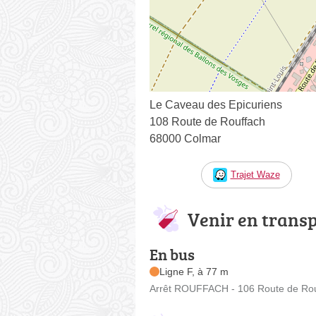
Le Caveau des Epicuriens
108 Route de Rouffach
68000 Colmar
Trajet Waze
Venir en trans
En bus
Ligne F, à 77 m
Arrêt ROUFFACH - 106 Route de Ro