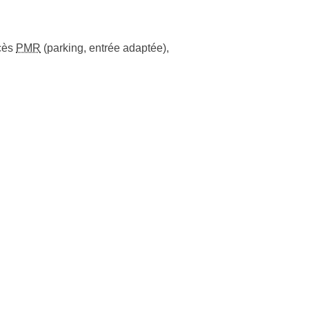
cès
PMR
(parking, entrée adaptée)
,