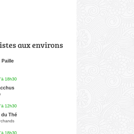
istes aux environs
 Paille
u'à 18h30
acchus
e
u'à 12h30
 du Thé
rchands
u'à 18h30