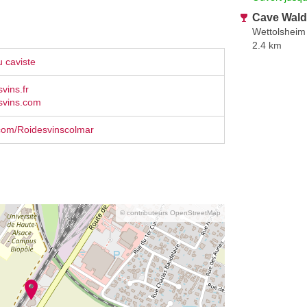
Cave Waldv
Wettolsheim
2.4 km
 caviste
vins.fr
svins.com
com/Roidesvinscolmar
© contributeurs OpenStreetMap