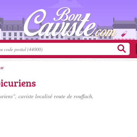
ar
icuriens
riens", caviste localisé
route de rouffach
,