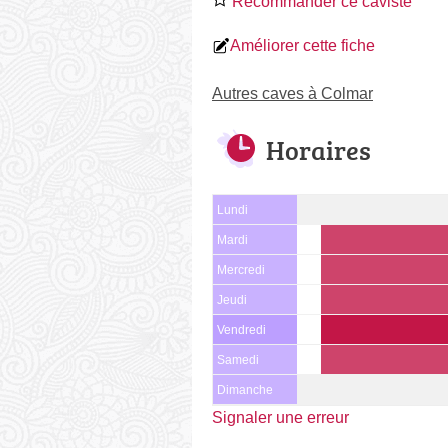
Recommander ce caviste
Améliorer cette fiche
Autres caves à Colmar
Horaires
Lundi
Mardi
Mercredi
Jeudi
Vendredi
Samedi
Dimanche
Signaler une erreur