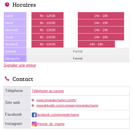
Horaires
Lundi
9h - 12h30
14h - 19h
Mardi
9h - 12h30
14h - 19h
Mercredi
9h - 12h30
14h - 19h
Jeudi
9h - 12h30
14h - 19h
Vendredi
9h - 12h30
14h - 18h
Samedi
Fermé
Dimanche
Fermé
Signaler une erreur
Contact
Téléphone
Téléphoner au caviste
www.enviedechamp.com/fr/
Site web
www.linkedin.com/company/enviedechamp
Facebook
facebook.com/enviedechamp
Instagram
@envie_de_champ