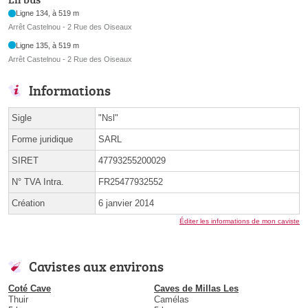
Ligne 134, à 519 m
Arrêt Castelnou - 2 Rue des Oiseaux
Ligne 135, à 519 m
Arrêt Castelnou - 2 Rue des Oiseaux
Informations
Sigle
"Nsl"
Forme juridique
SARL
SIRET
47793255200029
N° TVA Intra.
FR25477932552
Création
6 janvier 2014
Éditer les informations de mon caviste
Cavistes aux environs
Coté Cave
Caves de Millas Les
Thuir
Camélas