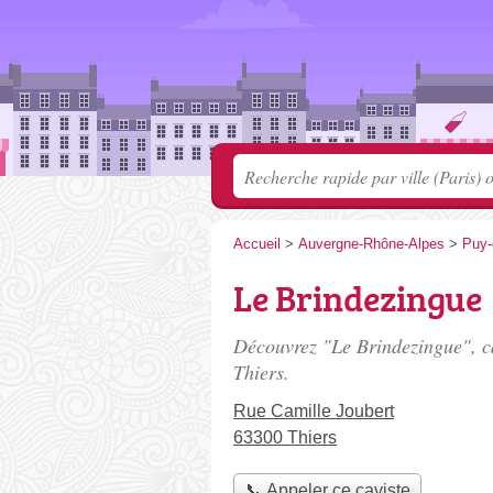
Accueil
>
Auvergne-Rhône-Alpes
>
Puy
Le Brindezingue
Découvrez "Le Brindezingue", ca
Thiers.
Rue Camille Joubert
63300 Thiers
📞 Appeler ce caviste