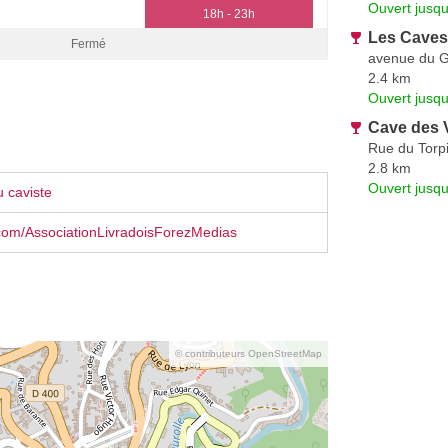
Ouvert jusqu
18h - 23h
Les Caves
Fermé
avenue du G
2.4 km
Ouvert jusqu
Cave des V
Rue du Torpi
2.8 km
Ouvert jusqu
 caviste
com/AssociationLivradoisForezMedias
© contributeurs OpenStreetMap