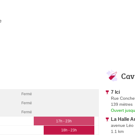
e
Cav
7 Ici
Fermé
Rue Conche
Fermé
139 mètres
Ouvert jusqu
Fermé
La Halle A
17h - 23h
avenue Léo 
18h - 23h
1.1 km