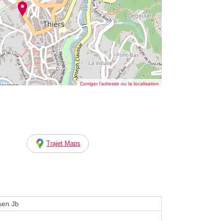
Corriger l’adresse ou la localisation
Trajet Maps
sen Jb