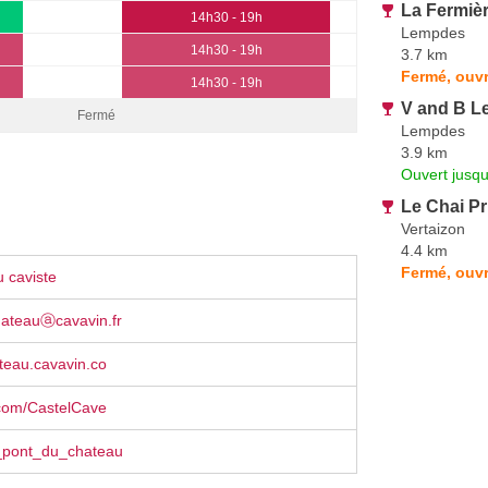
La Fermiè
14h30 - 19h
Lempdes
14h30 - 19h
3.7 km
Fermé, ouvr
14h30 - 19h
V and B 
Fermé
Lempdes
3.9 km
Ouvert jusqu
Le Chai Pr
Vertaizon
4.4 km
Fermé, ouv
 caviste
hateauⓐcavavin.fr
teau.cavavin.co
com/CastelCave
pont_du_chateau