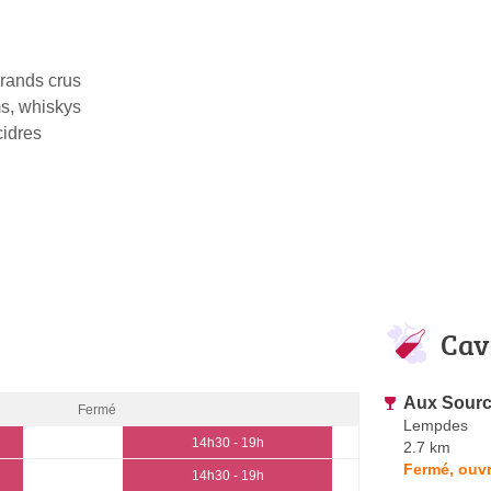
rands crus
ms, whiskys
cidres
Cav
Aux Sourc
Fermé
Lempdes
14h30 - 19h
2.7 km
Fermé, ouv
14h30 - 19h