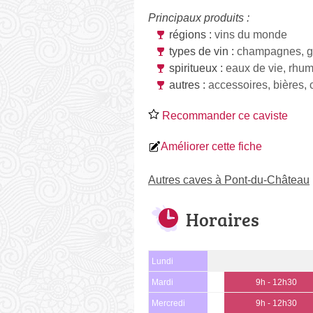
Principaux produits :
régions :
vins du monde
types de vin :
champagnes, g
spiritueux :
eaux de vie, rhu
autres :
accessoires, bières, 
Recommander ce caviste
Améliorer cette fiche
Autres caves à Pont-du-Château
Horaires
Lundi
Mardi
9h - 12h30
Mercredi
9h - 12h30