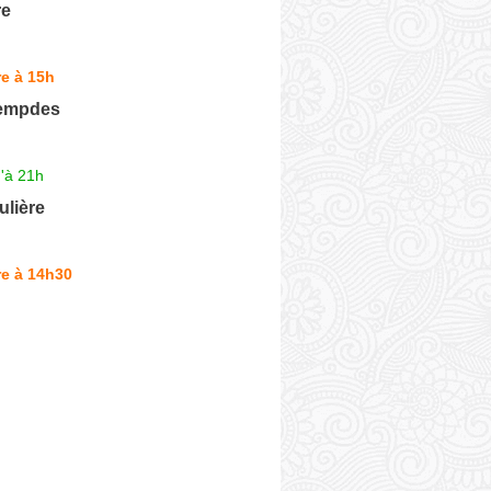
re
e à 15h
Lempdes
'à 21h
ulière
re à 14h30