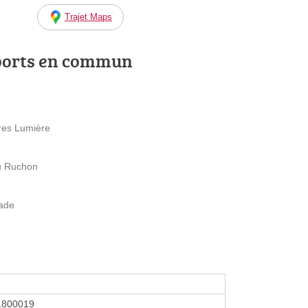
Trajet Maps
ports en commun
res Lumière
u Ruchon
lade
1800019