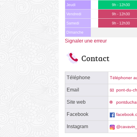
Jeudi
9h - 12h30
Vendredi
9h - 12h30
Samedi
9h - 12h30
Dimanche
Signaler une erreur
Contact
Téléphone
Téléphoner au
Email
pont-du-c
Site web
pontducha
Facebook
facebook.
Instagram
@cavavin_