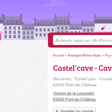
Accueil
>
Auvergne-Rhône-Alpes
>
Puy
Castel'cave - Cav
Découvrez "Castel'cave - Caviste
63430 Pont-du-Château.
chemin de la Lissandre
63430 Pont-du-Château
📞 Appeler ce caviste