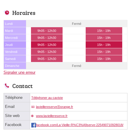
Horaires
Lundi
Fermé
Mardi
9h05 - 12h30
15h - 19h
Mercredi
9h05 - 12h30
15h - 19h
Jeudi
9h05 - 12h30
15h - 19h
Vendredi
9h05 - 12h30
15h - 19h
Samedi
9h05 - 12h30
15h - 19h
Dimanche
Fermé
Signaler une erreur
Contact
Téléphone
Téléphoner au caviste
Email
lavieillereserveⓐorange.fr
Site web
www.lavieillereserve.fr
Facebook
facebook.com/La-Vieille-R%C3%A9serve-225490710928018/