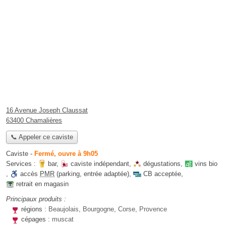
16 Avenue Joseph Claussat
63400 Chamalières
📞 Appeler ce caviste
Caviste
-
Fermé, ouvre à 9h05
Services :
bar
,
caviste indépendant
,
dégustations
,
vins bio
,
accès
PMR
(parking, entrée adaptée)
,
CB acceptée
,
retrait en magasin
Principaux produits :
régions :
Beaujolais, Bourgogne, Corse, Provence
cépages :
muscat