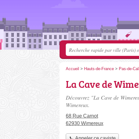
Accueil
>
Hauts-de-France
>
Pas-de-Cal
La Cave de Wim
Découvrez "La Cave de Wimereux
Wimereux.
68 Rue Carnot
62930 Wimereux
📞 Appeler ce caviste