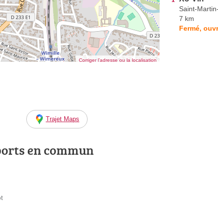
Saint-Marti
7 km
Fermé, ouvr
Corriger l’adresse ou la localisation
Trajet Maps
ports en commun
t