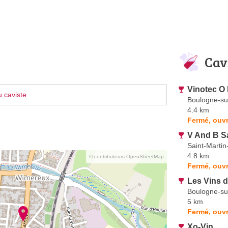
Cav
Vinotec O 
 caviste
Boulogne-su
4.4 km
Fermé, ouvr
V And B S
Saint-Marti
4.8 km
© contributeurs OpenStreetMap
Fermé, ouvr
Les Vins 
Boulogne-su
5 km
Fermé, ouvr
Xo-Vin