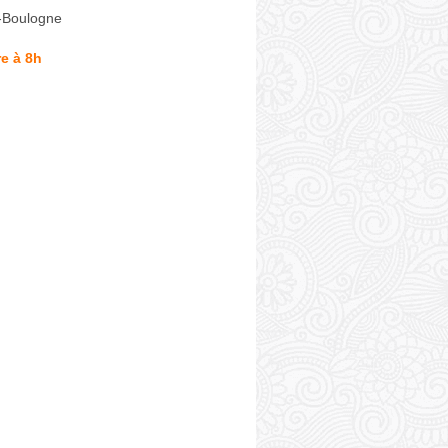
n-Boulogne
e à 8h