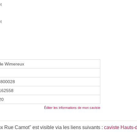
t
t
de Wimereux
5800028
162558
20
Éditer les informations de mon caviste
Rue Carnot" est visible via les liens suivants :
caviste Hauts-