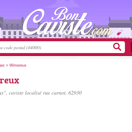
ais
>
Wimereux
ereux
", caviste localisé
rue carnot
, 62930