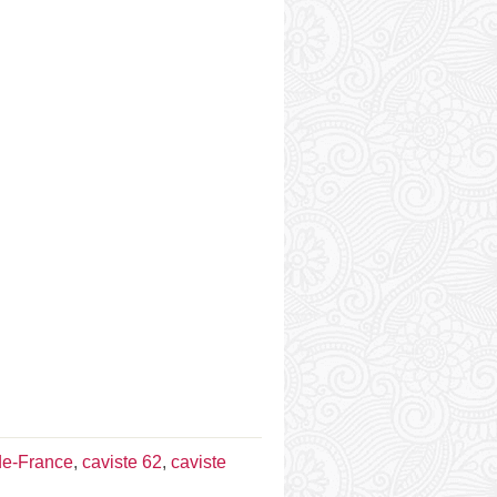
de-France
,
caviste 62
,
caviste