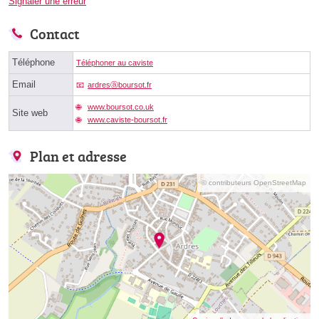
Signaler une erreur
Contact
Téléphone
Téléphoner au caviste
Email
ardresⓐboursot.fr
www.boursot.co.uk
Site web
www.caviste-boursot.fr
Plan et adresse
© contributeurs OpenStreetMap