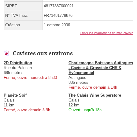
SIRET
48177887600021
N° TVA Intra.
FR71481778876
Création
1 octobre 2006
Éditer les informations de mon caviste
Cavistes aux environs
2D Distribution
Charlemagne Boissons Autingues
Rue du Palentin
- Caviste & Grossiste CHR &
685 mètres
Événementiel
Fermé, ouvre mercredi à 8h30
Autingues
885 mètres
Fermé, ouvre demain à 14h
Planète Soif
The Calais Wine Superstore
Calais
Calais
11 km
12 km
Fermé, ouvre demain à 9h
Ouvert jusqu'à 18h