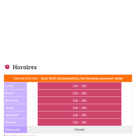
Horaires
Samedi prochain :
Jour férié (Assomption), les horaires peuvent varier
Lundi
10h - 18h
Mardi
10h - 18h
Mercredi
10h - 18h
Jeudi
10h - 18h
Vendredi
10h - 18h
Samedi
10h - 18h
Dimanche
Fermé