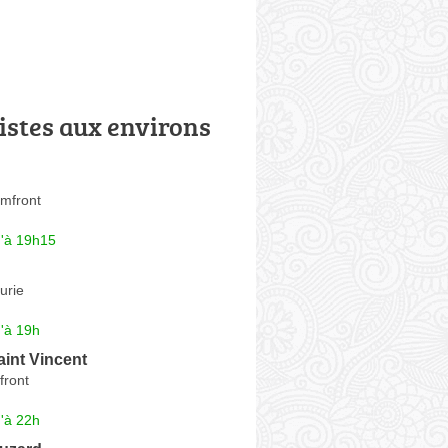
istes aux environs
mfront
u'à 19h15
urie
'à 19h
int Vincent
ront
'à 22h