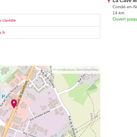
La Cave M
Condé-en-N
14 km
Ouvert jusqu
 caviste
.fr
© contributeurs OpenStreetMap