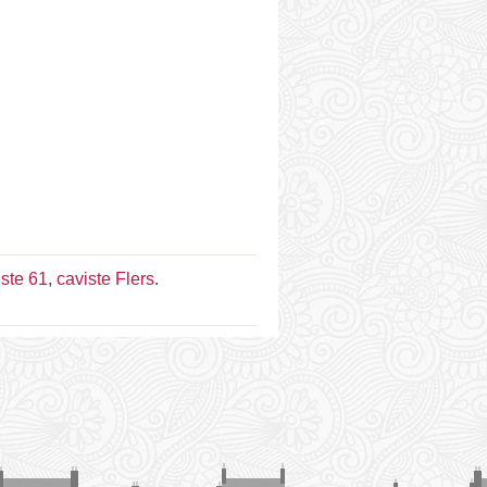
iste 61
,
caviste Flers
.