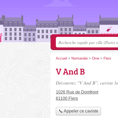
Accueil
>
Normandie
>
Orne
>
Flers
V And B
Découvrez "V And B", caviste l
1026 Rue de Domfront
61100 Flers
📞 Appeler ce caviste