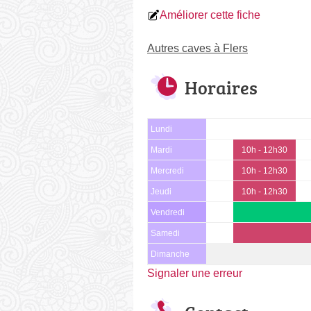
Améliorer cette fiche
Autres caves à Flers
Horaires
Lundi
Mardi
10h - 12h30
Mercredi
10h - 12h30
Jeudi
10h - 12h30
Vendredi
Samedi
Dimanche
Signaler une erreur