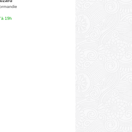
uzard
ormandie
'à 19h