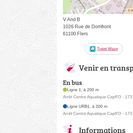
V And B
1026 Rue de Domfront
61100 Flers
Trajet Waze
Venir en trans
En bus
Ligne 1, à 200 m
Arrêt Centre Aquatique Capfl'O - 173
Ligne URB1, à 200 m
Arrêt Centre Aquatique Capfl'O - 173
Informations