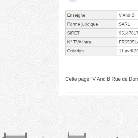
Enseigne
V And B
Forme juridique
SARL
SIRET
9514781
N° TVA Intra.
FR05951
Création
11 avril 
Cette page "V And B Rue de Domfro