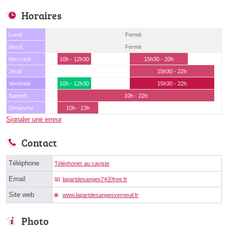
Horaires
Lundi
Fermé
Mardi
Fermé
Mercredi
10h - 12h30
15h30 - 20h
Jeudi
15h30 - 22h
Vendredi
10h - 12h30
15h30 - 22h
Samedi
10h - 22h
Dimanche
10h - 13h
Signaler une erreur
Contact
Téléphone
Téléphoner au caviste
Email
lapartdesanges74ⓐfree.fr
Site web
www.lapartdesangesverneuil.fr
Photo