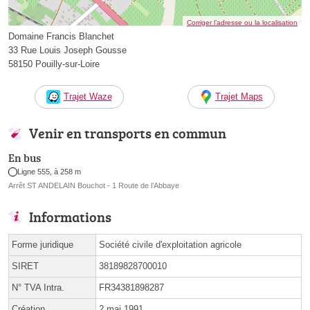
Corriger l’adresse ou la localisation
Domaine Francis Blanchet
33 Rue Louis Joseph Gousse
58150 Pouilly-sur-Loire
Trajet Waze
Trajet Maps
Venir en transports en commun
En bus
Ligne 555, à 258 m
Arrêt ST ANDELAIN Bouchot - 1 Route de l’Abbaye
Informations
Forme juridique
Société civile d'exploitation agricole
SIRET
38189828700010
N° TVA Intra.
FR34381898287
Création
2 mai 1991