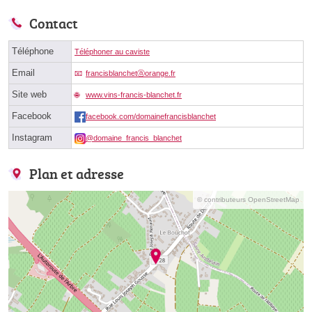
Contact
Téléphone
Téléphoner au caviste
Email
francisblanchetⓐorange.fr
Site web
www.vins-francis-blanchet.fr
Facebook
facebook.com/domainefrancisblanchet
Instagram
@domaine_francis_blanchet
Plan et adresse
© contributeurs OpenStreetMap