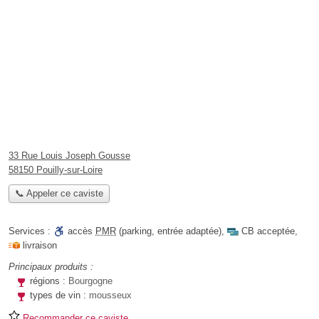
33 Rue Louis Joseph Gousse
58150 Pouilly-sur-Loire
📞 Appeler ce caviste
Services :
accès
PMR
(parking, entrée adaptée)
,
CB acceptée
,
livraison
Principaux produits :
régions :
Bourgogne
types de vin :
mousseux
Recommander ce caviste