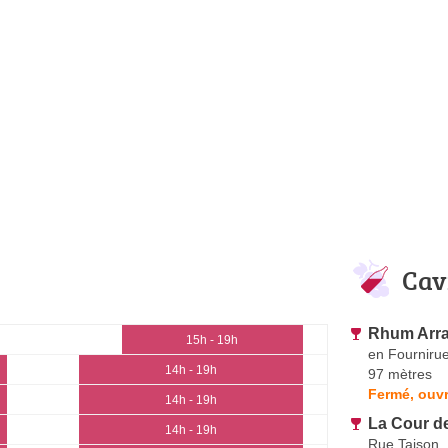
Cav
Rhum Arra
15h - 19h
en Fourniru
14h - 19h
97 mètres
Fermé, ouvr
14h - 19h
La Cour de
14h - 19h
Rue Taison