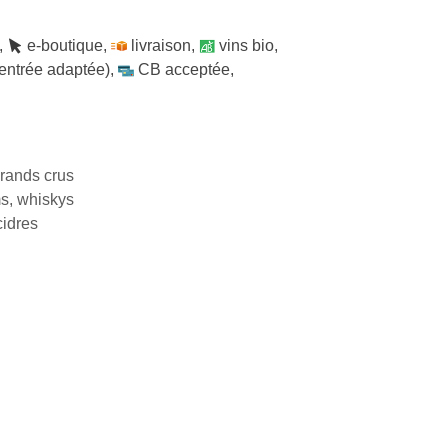
,
e-boutique
,
livraison
,
vins bio
,
 entrée adaptée)
,
CB acceptée
,
rands crus
ms, whiskys
cidres