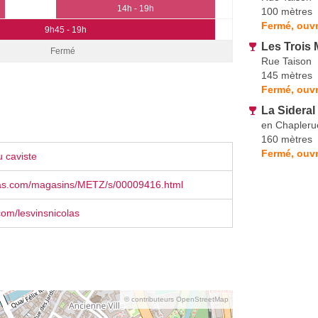
14h - 19h
100 mètres
Fermé, ouvr
9h45 - 19h
Les Trois
Fermé
Rue Taison
145 mètres
Fermé, ouvr
La Sideral
en Chapleru
160 mètres
Fermé, ouvr
 caviste
as.com/magasins/METZ/s/00009416.html
om/lesvinsnicolas
© contributeurs OpenStreetMap