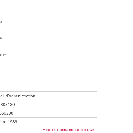
le
le
rue
eil d'administration
3805130
066238
bre 1989
Éditer les informations de mon caviste