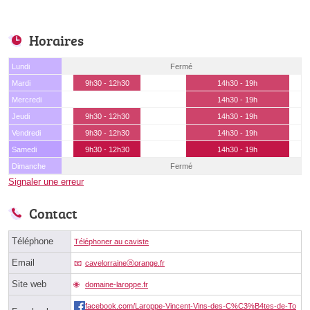
Horaires
Lundi
Fermé
Mardi
9h30 - 12h30
14h30 - 19h
Mercredi
14h30 - 19h
Jeudi
9h30 - 12h30
14h30 - 19h
Vendredi
9h30 - 12h30
14h30 - 19h
Samedi
9h30 - 12h30
14h30 - 19h
Dimanche
Fermé
Signaler une erreur
Contact
Téléphone
Téléphoner au caviste
Email
cavelorraineⓐorange.fr
Site web
domaine-laroppe.fr
facebook.com/Laroppe-Vincent-Vins-des-C%C3%B4tes-de-To