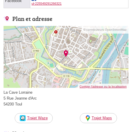
Facebook
ul-225549291266321
Plan et adresse
© contributeurs OpenStreetMap
Corriger l’adresse ou la localisation
La Cave Lorraine
5 Rue Jeanne d'Arc
54200 Toul
Trajet Waze
Trajet Maps