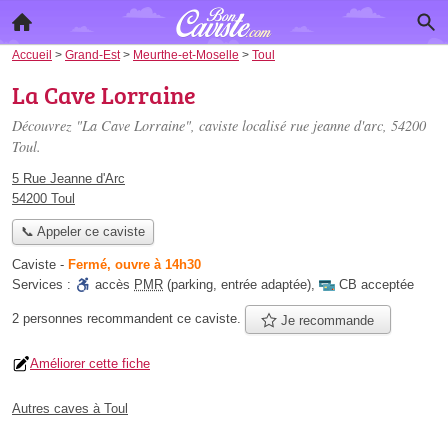
Accueil
>
Grand-Est
>
Meurthe-et-Moselle
>
Toul
La Cave Lorraine
Découvrez "La Cave Lorraine", caviste localisé
rue jeanne d'arc
, 54200
Toul.
5 Rue Jeanne d'Arc
54200 Toul
📞 Appeler ce caviste
Caviste
-
Fermé, ouvre à 14h30
Services :
accès
PMR
(parking, entrée adaptée)
,
CB acceptée
2 personnes
recommandent
ce caviste.
Je recommande
Améliorer cette fiche
Autres caves à Toul