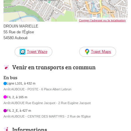
Corriger l’adresse ou la localisation
DROUIN MARIELLE
55 Rue de l'Église
54580 Auboué
Trajet Waze
Trajet Maps
Venir en transports en commun
En bus
Ligne L101, à 432 m
Arrêt AUBOUE - POSTE - 6 Place Albert Lebrun
FIL 2, à 165 m
Arrêt AUBOUE Rue Eugène Jacquot - 2 Rue Eugène Jacquot
FIL 2_E, à 427 m
Arrêt AUBOUE - CENTRE DES MARTYRS - 2 Rue de l'Eglise
Informations