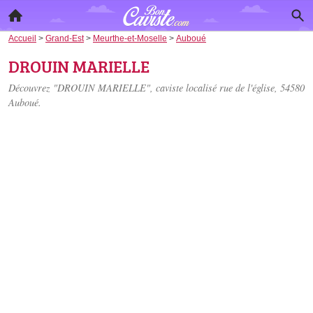
Accueil
>
Grand-Est
>
Meurthe-et-Moselle
>
Auboué
DROUIN MARIELLE
Découvrez "DROUIN MARIELLE", caviste localisé
rue de l'église
, 54580
Auboué.