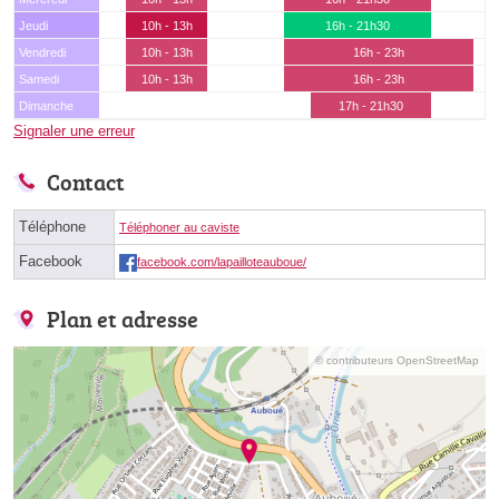
Jeudi
10h - 13h
16h - 21h30
Vendredi
10h - 13h
16h - 23h
Samedi
10h - 13h
16h - 23h
Dimanche
17h - 21h30
Signaler une erreur
Contact
Téléphone
Téléphoner au caviste
Facebook
facebook.com/lapailloteauboue/
Plan et adresse
© contributeurs OpenStreetMap