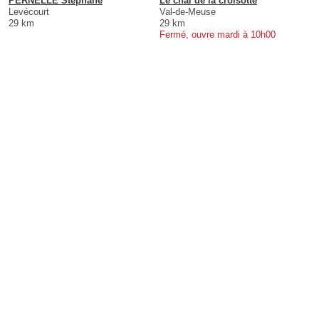
PERNELLE Stéphane
Le chai de la croisotte
Levécourt
Val-de-Meuse
29 km
29 km
Fermé, ouvre mardi à 10h00