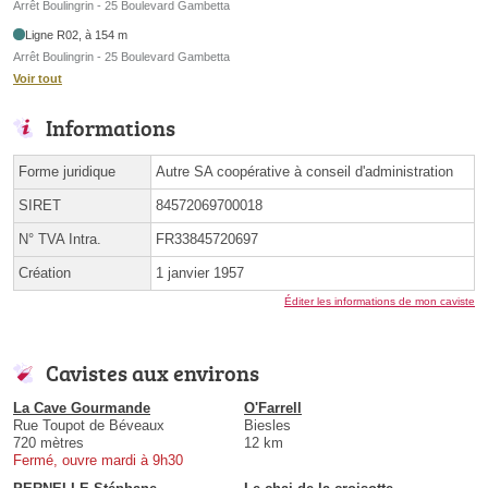
Arrêt Boulingrin - 25 Boulevard Gambetta
Ligne R02, à 154 m
Arrêt Boulingrin - 25 Boulevard Gambetta
Voir tout
Informations
Forme juridique
Autre SA coopérative à conseil d'administration
SIRET
84572069700018
N° TVA Intra.
FR33845720697
Création
1 janvier 1957
Éditer les informations de mon caviste
Cavistes aux environs
La Cave Gourmande
O'Farrell
Rue Toupot de Béveaux
Biesles
720 mètres
12 km
Fermé, ouvre mardi à 9h30