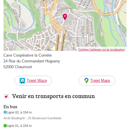
Corriger l’adresse ou la localisation
Cave Coopérative la Comète
24 Rue du Commandant Hugueny
52000 Chaumont
Trajet Waze
Trajet Maps
Venir en transports en commun
En bus
Ligne 02, à 154 m
Arrêt Boulingrin - 25 Boulevard Gambetta
Ligne 01, à 154 m