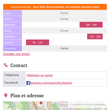
Samedi prochain :
Jour férié (Assomption), les horaires peuvent varier
Lundi
Fermé
Mardi
Fermé
Mercredi
16h - 19h
Jeudi
Fermé
Vendredi
17h - 19h
Samedi
9h - 12h
Dimanche
Fermé
Signaler une erreur
Contact
Téléphone
Téléphoner au caviste
Facebook
facebook.com/share/1AhuJ5ukmZ/
Plan et adresse
© contributeurs OpenStreetMap