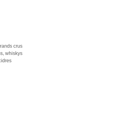
rands crus
ms, whiskys
cidres