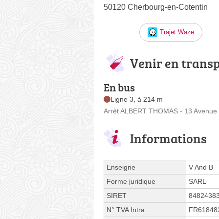
50120 Cherbourg-en-Cotentin
Trajet Waze
Venir en trans
En bus
Ligne 3, à 214 m
Arrêt ALBERT THOMAS - 13 Avenue 
Informations
Enseigne
V And B
Forme juridique
SARL
SIRET
8482438
N° TVA Intra.
FR61848