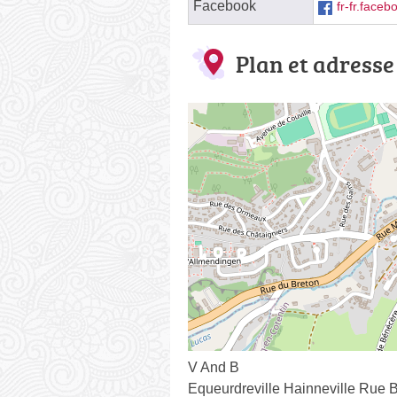
Facebook
fr-fr.face
Plan et adresse
V And B
Equeurdreville Hainneville Rue B