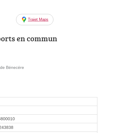
Trajet Maps
ports en commun
de Bénecére
3800010
243838