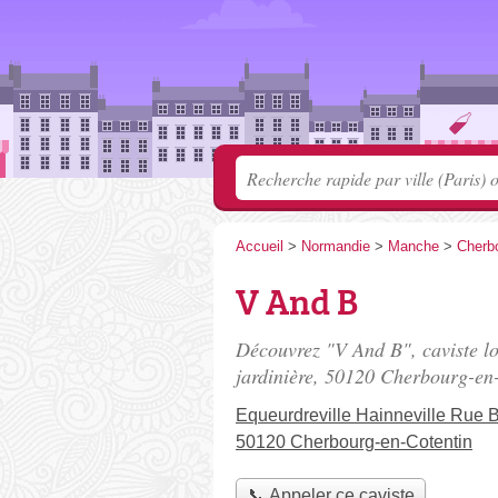
Accueil
>
Normandie
>
Manche
>
Cherbo
V And B
Découvrez "V And B", caviste l
jardinière
, 50120 Cherbourg-en-
Equeurdreville Hainneville Rue B
50120 Cherbourg-en-Cotentin
📞 Appeler ce caviste