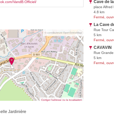
Cave de la
book.com/VandB.Officiel/
place Alfred
4.8 km
Fermé, ouvr
La Cave d
Rue Tour Ca
© contributeurs OpenStreetMap
5 km
Fermé, ouvr
CAVAVIN
Rue Grande
5 km
Fermé, ouvr
Corriger l’adresse ou la localisation
elle Jardinière