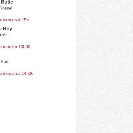
 Butte
 Rossel
e demain à 15h
u Roy
rrée
e mardi à 10h00
 Rue
e demain à 14h30