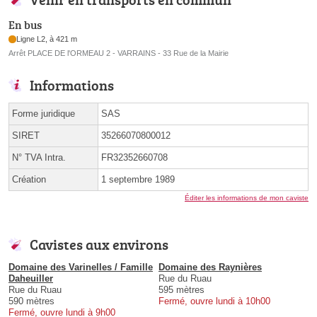
En bus
Ligne L2, à 421 m
Arrêt PLACE DE l'ORMEAU 2 - VARRAINS - 33 Rue de la Mairie
Informations
Forme juridique
SAS
SIRET
35266070800012
N° TVA Intra.
FR32352660708
Création
1 septembre 1989
Éditer les informations de mon caviste
Cavistes aux environs
Domaine des Varinelles / Famille
Domaine des Raynières
Daheuiller
Rue du Ruau
Rue du Ruau
595 mètres
590 mètres
Fermé, ouvre lundi à 10h00
Fermé, ouvre lundi à 9h00