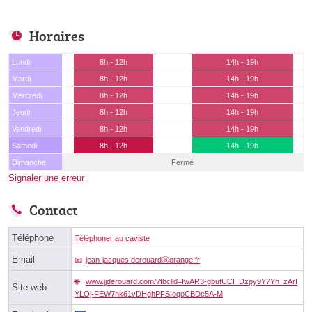
Horaires
Lundi
8h - 12h
14h - 19h
Mardi
8h - 12h
14h - 19h
Mercredi
8h - 12h
14h - 19h
Jeudi
8h - 12h
14h - 19h
Vendredi
8h - 12h
14h - 19h
Samedi
8h - 12h
14h - 19h
Dimanche
Fermé
Signaler une erreur
Contact
Téléphone
Téléphoner au caviste
Email
jean-jacques.derouardⓐorange.fr
www.jjderouard.com/?fbclid=IwAR3-gbutUCI_Dzpy9Y7Yn_zArI
Site web
YLOj-FEW7nk61vDHghPFSIoqoCBDc5A-M