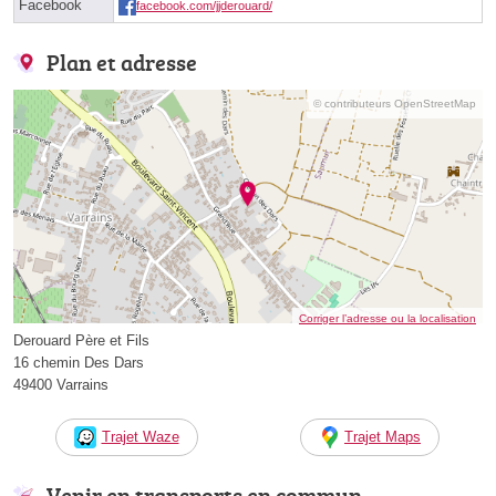
Facebook
facebook.com/jjderouard/
Plan et adresse
© contributeurs OpenStreetMap
Corriger l’adresse ou la localisation
Derouard Père et Fils
16 chemin Des Dars
49400 Varrains
Trajet Waze
Trajet Maps
Venir en transports en commun