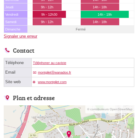
Jeudi
9h - 12h
14h - 18h
Vendredi
9h - 12h30
14h - 19h
Samedi
9h - 12h
14h - 18h
Dimanche
Fermé
Signaler une erreur
Contact
Téléphone
Téléphoner au caviste
Email
montgiletⓐwanadoo.fr
Site web
www.montgilet.com
Plan et adresse
© contributeurs OpenStreetMap