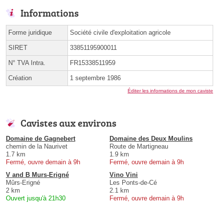
Informations
Forme juridique
Société civile d'exploitation agricole
SIRET
33851195900011
N° TVA Intra.
FR15338511959
Création
1 septembre 1986
Éditer les informations de mon caviste
Cavistes aux environs
Domaine de Gagnebert
Domaine des Deux Moulins
chemin de la Naurivet
Route de Martigneau
1.7 km
1.9 km
Fermé, ouvre demain à 9h
Fermé, ouvre demain à 9h
V and B Murs-Erigné
Vino Vini
Mûrs-Erigné
Les Ponts-de-Cé
2 km
2.1 km
Ouvert jusqu'à 21h30
Fermé, ouvre demain à 9h