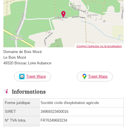
Corriger l’adresse ou la localisation
Domaine de Bois Mozé
Le Bois Mozé
49320 Brissac Loire Aubance
Trajet Waze
Trajet Maps
Informations
Forme juridique
Société civile d'exploitation agricole
SIRET
34969323400016
N° TVA Intra.
FR76349693234