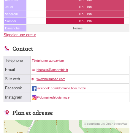
Jeudi
11h - 19h
Vendredi
11h - 19h
Samedi
11h - 19h
Dimanche
Fermé
Signaler une erreur
Contact
Téléphone
Téléphoner au caviste
Email
bheraultⓐansamble.fr
Site web
www.boismoze.com
Facebook
facebook.com/domaine.bois.moze
Instagram
@domainedeboismoze
Plan et adresse
© contributeurs OpenStreetMap