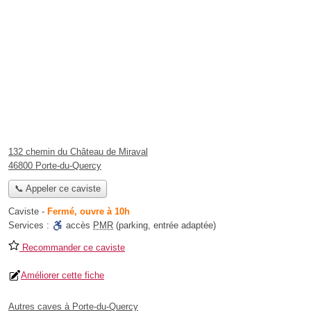
132 chemin du Château de Miraval
46800 Porte-du-Quercy
📞 Appeler ce caviste
Caviste
-
Fermé, ouvre à 10h
Services :
accès
PMR
(parking, entrée adaptée)
Recommander ce caviste
Améliorer cette fiche
Autres caves à Porte-du-Quercy