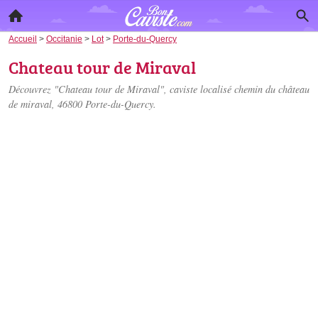
Accueil
>
Occitanie
>
Lot
>
Porte-du-Quercy
Chateau tour de Miraval
Découvrez "Chateau tour de Miraval", caviste localisé
chemin du château
de miraval
, 46800 Porte-du-Quercy.