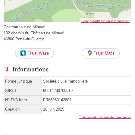
Corriger l’adresse ou la localisation
Chateau tour de Miraval
132 chemin du Château de Miraval
46800 Porte-du-Quercy
Trajet Waze
Trajet Maps
Informations
Forme juridique
Société civile immobilière
SIRET
98914280700019
N° TVA Intra.
FR68989142807
Création
18 juin 2025
Éditer les informations de mon caviste