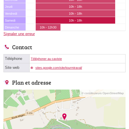
Jeudi
10h - 18h
Vendredi
10h - 18h
Samedi
10h - 18h
Dimanche
10h - 12h30
Signaler une erreur
Contact
Téléphone
Téléphoner au caviste
Site web
sites.google.com/site/tourmiraval/
Plan et adresse
© contributeurs OpenStreetMap