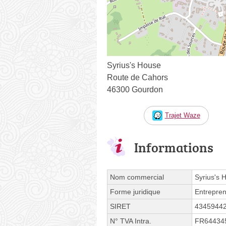
Syrius's House
Route de Cahors
46300 Gourdon
Trajet Waze
Informations
Nom commercial
Syrius's 
Forme juridique
Entrepren
SIRET
4345944
N° TVA Intra.
FR64434