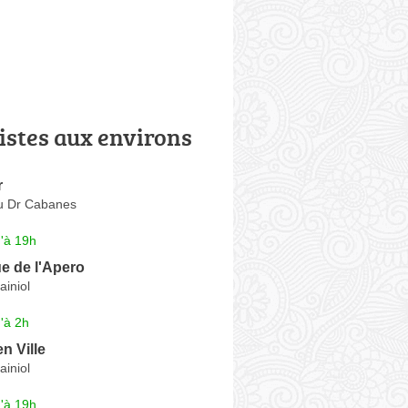
istes aux environs
r
u Dr Cabanes
'à 19h
e de l'Apero
iniol
'à 2h
n Ville
iniol
'à 19h