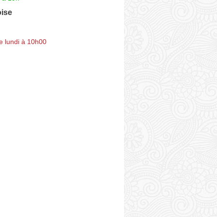
ise
e lundi à 10h00