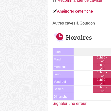
Recommander ce caviste
Améliorer cette fiche
Autres caves à Gourdon
Horaires
Lundi
11h30 -
Mardi
14h
11h30 -
Mercredi
14h
11h30 -
Jeudi
14h
11h30 -
Vendredi
14h
11h30 -
Samedi
14h
Dimanche
Signaler une erreur