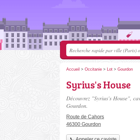
Accueil
>
Occitanie
>
Lot
>
Gourdon
Syrius's House
Découvrez "Syrius's House", cav
Gourdon.
Route de Cahors
46300 Gourdon
📞 Appeler ce caviste