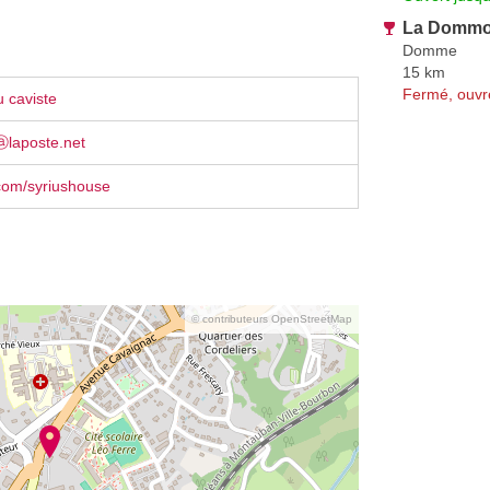
La Dommo
Domme
15 km
Fermé, ouvr
 caviste
ⓐlaposte.net
com/syriushouse
© contributeurs OpenStreetMap