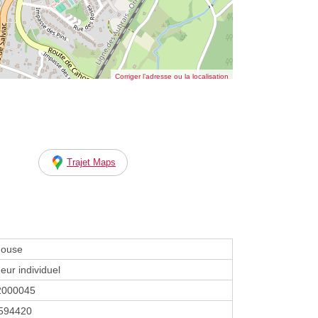
Corriger l’adresse ou la localisation
Trajet Maps
House
eur individuel
2000045
594420