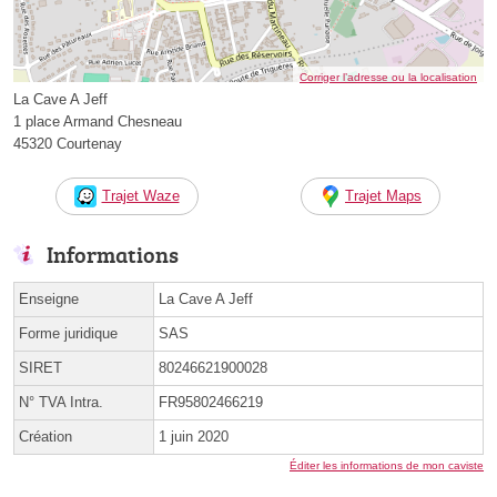
Corriger l’adresse ou la localisation
La Cave A Jeff
1 place Armand Chesneau
45320 Courtenay
Trajet Waze
Trajet Maps
Informations
Enseigne
La Cave A Jeff
Forme juridique
SAS
SIRET
80246621900028
N° TVA Intra.
FR95802466219
Création
1 juin 2020
Éditer les informations de mon caviste