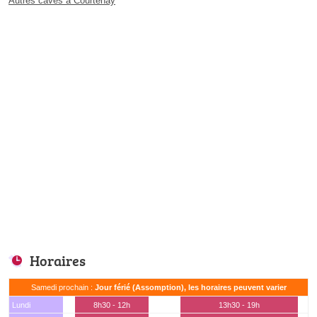
Autres caves à Courtenay
Horaires
Samedi prochain :
Jour férié (Assomption), les horaires peuvent varier
Lundi
8h30 - 12h
13h30 - 19h