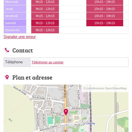
Mercredi
9h15 - 12h15
15h15 - 19h15
Jeudi
9h15 - 12h15
15h15 - 19h15
Vendredi
9h15 - 12h15
15h15 - 19h15
Samedi
9h15 - 12h15
15h15 - 19h15
Dimanche
9h15 - 12h15
Signaler une erreur
Contact
Téléphone
Téléphoner au caviste
Plan et adresse
© contributeurs OpenStreetMap