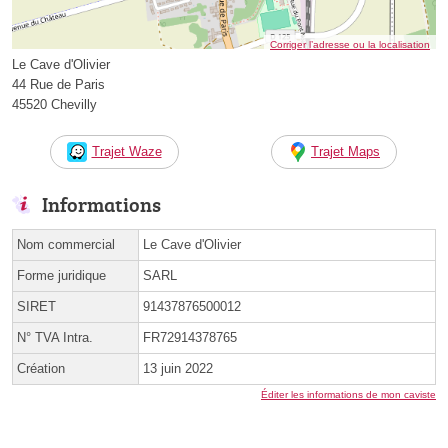
Corriger l’adresse ou la localisation
Le Cave d'Olivier
44 Rue de Paris
45520 Chevilly
Trajet Waze
Trajet Maps
Informations
Nom commercial
Le Cave d'Olivier
Forme juridique
SARL
SIRET
91437876500012
N° TVA Intra.
FR72914378765
Création
13 juin 2022
Éditer les informations de mon caviste