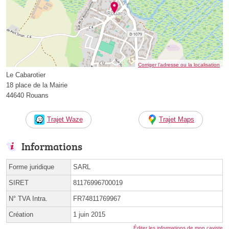
Corriger l’adresse ou la localisation
Le Cabarotier
18 place de la Mairie
44640 Rouans
Trajet Waze
Trajet Maps
Informations
Forme juridique
SARL
SIRET
81176996700019
N° TVA Intra.
FR74811769967
Création
1 juin 2015
Éditer les informations de mon caviste