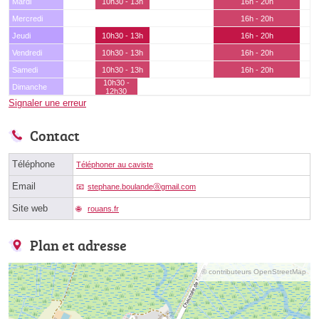
Mardi
10h30 - 13h
16h - 20h
Mercredi
16h - 20h
Jeudi
10h30 - 13h
16h - 20h
Vendredi
10h30 - 13h
16h - 20h
Samedi
10h30 - 13h
16h - 20h
10h30 -
Dimanche
12h30
Signaler une erreur
Contact
Téléphone
Téléphoner au caviste
Email
stephane.boulandeⓐgmail.com
Site web
rouans.fr
Plan et adresse
© contributeurs OpenStreetMap