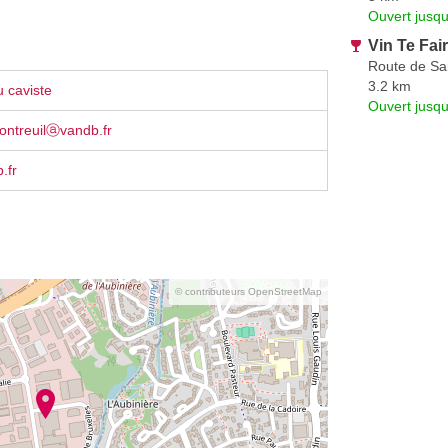
Ouvert jusq
Vin Te Fai
Route de Sa
3.2 km
 caviste
Ouvert jusqu
ontreuilⓐvandb.fr
.fr
© contributeurs OpenStreetMap