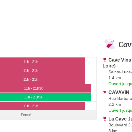
Cav
Cave Vins 
11h - 21h
Loire)
11h - 21h
Sainte-Luce-
1.4 km
11h - 21h
Ouvert jusqu
11h - 21h30
CAVAVIN
11h - 21h30
Rue Barbar
2.2 km
11h - 21h
Ouvert jusq
Fermé
La Cave J
Boulevard J
3 km