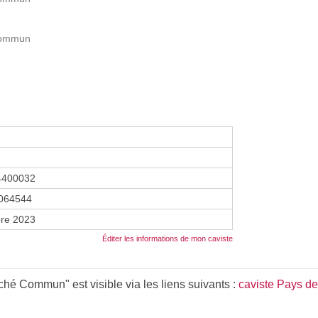
 Commun
4400032
064544
re 2023
Éditer les informations de mon caviste
é Commun" est visible via les liens suivants :
caviste Pays de