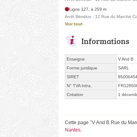
Ligne 127, à 259 m
Arrêt Bénélux - 12 Rue du Marché
Voir tout
Informations
Enseigne
V And B
Forme juridique
SARL
SIRET
8500645
N° TVA Intra.
FR12850
Création
1 décemb
Cette page "V And B Rue du March
Nantes
.