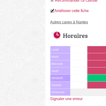
Recommander ce caviste
Améliorer cette fiche
Autres caves à Nantes
Horaires
Lundi
Mardi
Mercredi
Jeudi
Vendredi
Samedi
Dimanche
Signaler une erreur