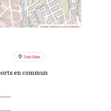
Corriger l’adresse ou la localisation
Trajet Maps
ports en commun
 Commun
 Commun