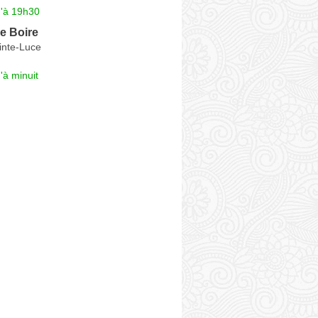
u'à 19h30
re Boire
inte-Luce
'à minuit