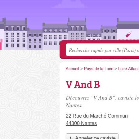
Accueil
>
Pays de la Loire
>
Loire-Atlan
V And B
Découvrez "V And B", caviste l
Nantes.
22 Rue du Marché Commun
44300 Nantes
📞 Appeler ce caviste