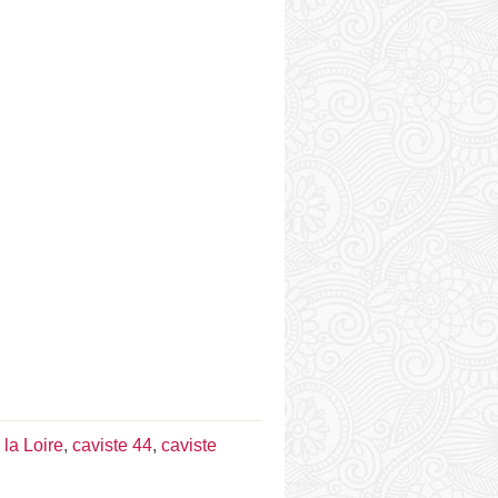
 la Loire
,
caviste 44
,
caviste