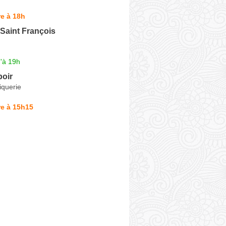
e à 18h
Saint François
'à 19h
boir
iquerie
re à 15h15