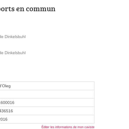
ports en commun
de Dinkelsbuhl
de Dinkelsbuhl
d'Oleg
1600016
436516
 2016
Éditer les informations de mon caviste