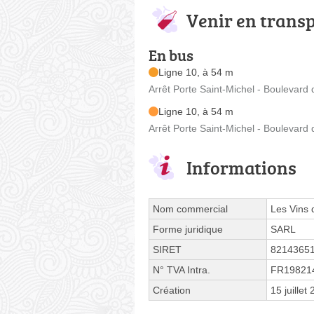
Venir en trans
En bus
Ligne 10, à 54 m
Arrêt Porte Saint-Michel - Boulevard 
Ligne 10, à 54 m
Arrêt Porte Saint-Michel - Boulevard 
Informations
Nom commercial
Les Vins 
Forme juridique
SARL
SIRET
8214365
N° TVA Intra.
FR19821
Création
15 juillet