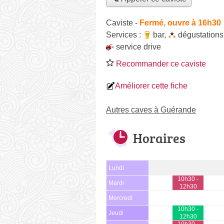
Caviste
-
Fermé, ouvre à 16h30
Services :
bar
,
dégustations
service drive
Recommander ce caviste
Améliorer cette fiche
Autres caves à Guérande
Horaires
Lundi
10h30 -
Mardi
12h30
Mercredi
10h30 -
Jeudi
12h30
10h30 -