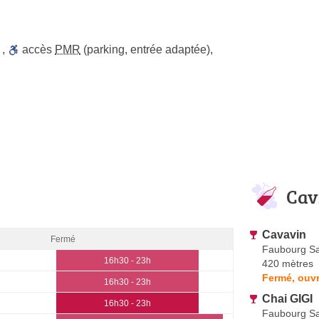
,
accès
PMR
(parking, entrée adaptée)
,
Cav
Cavavin
Fermé
Faubourg Sa
16h30 - 23h
420 mètres
Fermé, ouvr
16h30 - 23h
Chai GIGI
16h30 - 23h
Faubourg Sa