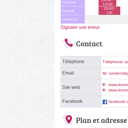
Vendredi
12h30
10h30 -
Samedi
13h
Dimanche
Signaler une erreur
Contact
Téléphone
Téléphoner au
Email
vanderole
www.lesvi
Site web
www.lesvin
Facebook
facebook.
Plan et adresse