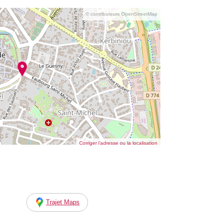
© contributeurs OpenStreetMap
Corriger l’adresse ou la localisation
Trajet Maps