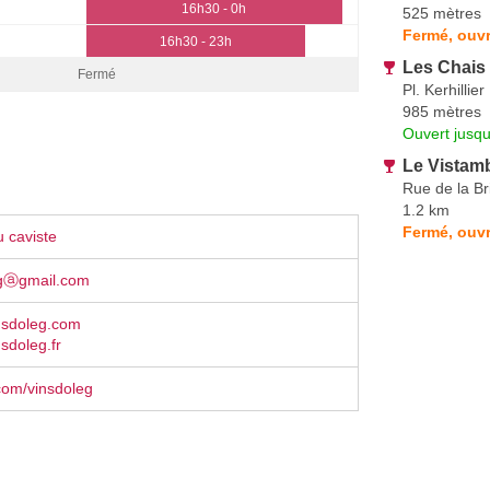
16h30 - 0h
525 mètres
Fermé, ouvr
16h30 - 23h
Les Chais 
Fermé
Pl. Kerhillier
985 mètres
Ouvert jusqu
Le Vistam
Rue de la Br
1.2 km
Fermé, ouv
 caviste
gⓐgmail.com
nsdoleg.com
sdoleg.fr
com/vinsdoleg